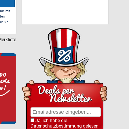
 Die mit
fen,
ür Sie
erkliste
Ja, ich habe die
Datenschutzbestimmung
gelesen,