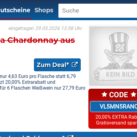
utscheine
Shops
eingetragen
29.05.2026 13:58 Uhr
ra Chardonnay aus
Zum Deal*
ur 4,63 Euro pro Flasche statt 6,79
tzt 20,00% Extrarabatt und
t für 6 Flaschen Weißwein nur 27,79 Euro
VL5MN5RAN
20,00% EXTRA Rab
Gratisversand spa