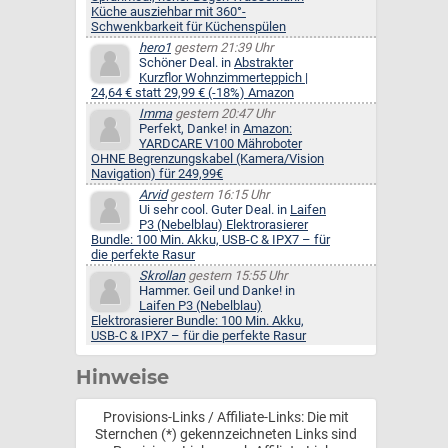
Küche ausziehbar mit 360°-
Schwenkbarkeit für Küchenspülen
hero1
gestern 21:39 Uhr
Schöner Deal. in
Abstrakter
Kurzflor Wohnzimmerteppich |
24,64 € statt 29,99 € (-18%) Amazon
Imma
gestern 20:47 Uhr
Perfekt, Danke! in
Amazon:
YARDCARE V100 Mähroboter
OHNE Begrenzungskabel (Kamera/Vision
Navigation) für 249,99€
Arvid
gestern 16:15 Uhr
Ui sehr cool. Guter Deal. in
Laifen
P3 (Nebelblau) Elektrorasierer
Bundle: 100 Min. Akku, USB-C & IPX7 – für
die perfekte Rasur
Skrollan
gestern 15:55 Uhr
Hammer. Geil und Danke! in
Laifen P3 (Nebelblau)
Elektrorasierer Bundle: 100 Min. Akku,
USB-C & IPX7 – für die perfekte Rasur
Hinweise
Provisions-Links / Affiliate-Links: Die mit
Sternchen (*) gekennzeichneten Links sind