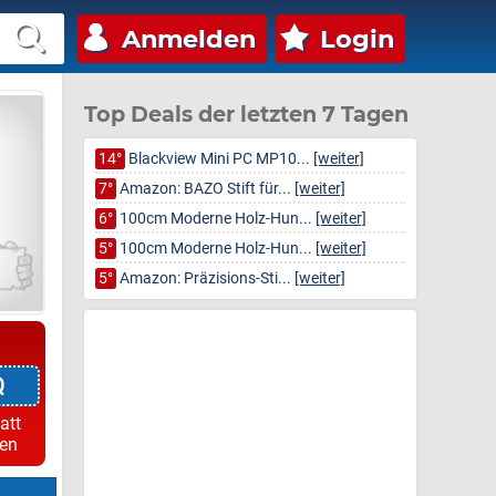
Anmelden
Login
Top Deals der letzten 7 Tagen
14°
Blackview Mini PC MP10...
[weiter]
7°
Amazon: BAZO Stift für...
[weiter]
6°
100cm Moderne Holz-Hun...
[weiter]
5°
100cm Moderne Holz-Hun...
[weiter]
5°
Amazon: Präzisions-Sti...
[weiter]
Q
att
ren