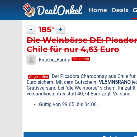
Home
Deals
G
-
185°
+
Die Weinbörse DE: Picado
Chile für nur 4,63 Euro
Frische_Fanny
Redaktion
Der Picadora Chardonnay aus Chile für n
Abgelaufen
Euro sichern. Mit dem Gutschein:
VL5MN5RANQ
je
Gratisversand bei "die Weinbörse" sichern. Ihr zahl
versandkostenfrei statt 40,74 Euro zzgl. Versand.
Gültig von 29.05. bis 04.06.