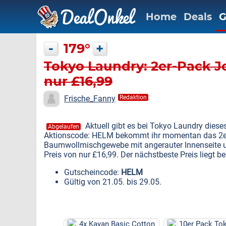
Home
Deals
G
-
179°
+
Tokyo Laundry: 2er-Pack J
nur £16,99
Frische_Fanny
Redaktion
Aktuell gibt es bei Tokyo Laundry diese
Abgelaufen
Aktionscode: HELM bekommt ihr momentan das 2er
Baumwollmischgewebe mit angerauter Innenseite u
Preis von nur £16,99. Der nächstbeste Preis liegt be
Gutscheincode:
HELM
Gültig von 21.05. bis 29.05.
4x Kayan Basic Cotton
10er Pack To