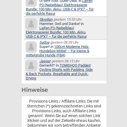
Ui sehr cool. Guter Deal. in
Laifen
P3 (Nebelblau) Elektrorasierer
Bundle: 100 Min. Akku, USB-C & IPX7 – für
die perfekte Rasur
Skrollan
gestern 15:55 Uhr
Hammer. Geil und Danke! in
Laifen P3 (Nebelblau)
Elektrorasierer Bundle: 100 Min. Akku,
USB-C & IPX7 – für die perfekte Rasur
Salloa
gestern 08:39 Uhr
Super! in
100cm Moderne Holz-
Hundebox Möbel – Für kleine &
mittelgroße Hunde (FBA)
Jasper
gestern 06:15 Uhr
Gemerkt* in
TOMSHOO Padded
Cycling Shorts with Padding, Side
& Back Pockets, Breathable and Quick-
Drying
Hinweise
Provisions-Links / Affiliate-Links: Die mit
Sternchen (*) gekennzeichneten Links sind
Provisions-Links, auch Affiliate-Links
genannt. Wenn Sie auf einen solchen Link
klicken und auf der Zielseite etwas kaufen,
bekommen wir vom betreffenden Anbieter