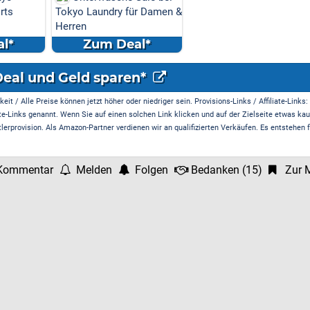
rts
Tokyo Laundry für Damen &
Herren
l*
Zum Deal*
Deal und Geld sparen*
it / Alle Preise können jetzt höher oder niedriger sein. Provisions-Links / Affiliate-Links:
te-Links genannt. Wenn Sie auf einen solchen Link klicken und auf der Zielseite etwas kau
rprovision. Als Amazon-Partner verdienen wir an qualifizierten Verkäufen. Es entstehen f
Kommentar
Melden
Folgen
Bedanken
(
15
)
Zur M