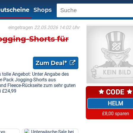
utscheine
Shops
eingetragen
22.05.2026 14:02 Uhr
ogging-Shorts für
Zum Deal*
s tolle Angebot: Unter Angabe des
-Pack Jogging-Shorts aus
nd Fleece-Rückseite zum sehr guten
i £24,99
HELM
£8,00 sparen
kyo
Unterwäsche-Sale bei