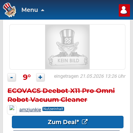
Menu
-
9°
+
eingetragen
21.05.2026 13:26 Uhr
ECOVACS Deebot X11 Pro Omni
Robot Vacuum Cleaner
amzjunkie
Nutzerinhalt
Zum Deal*