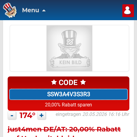
Menu
SSW3A4V3S3R3
20,00% Rabatt sparen
-
174°
+
eingetragen
20.05.2026 16:16 Uhr
just4men DE/AT: 20,00% Rabatt