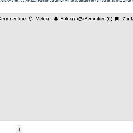
rprovision. Als Amazon-Partner verdienen wir an qualifizierten Verkäufen. Es entstehen f
Kommentare
Melden
Folgen
Bedanken
(
0
)
Zur M
1