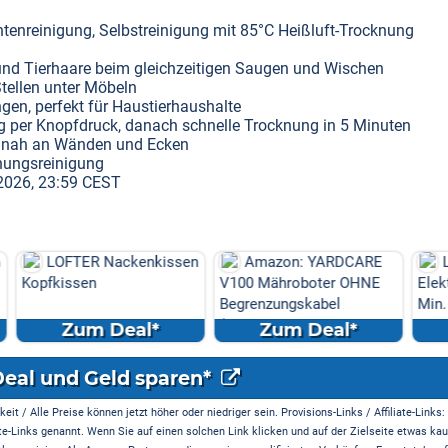
ntenreinigung, Selbstreinigung mit 85°C Heißluft-Trocknung
 und Tierhaare beim gleichzeitigen Saugen und Wischen
Stellen unter Möbeln
gen, perfekt für Haustierhaushalte
g per Knopfdruck, danach schnelle Trocknung in 5 Minuten
hr nah an Wänden und Ecken
hnungsreinigung
 2026, 23:59 CEST
enkissen
Amazon: YARDCARE
Laifen P3 (Nebelblau)
V100 Mähroboter OHNE
Elektrorasierer Bundle: 1
Begrenzungskabel
Min. Akku, USB-C ...
(Kamera/Visi...
l*
Zum Deal*
Zum Deal*
Deal und Geld sparen*
it / Alle Preise können jetzt höher oder niedriger sein. Provisions-Links / Affiliate-Links:
te-Links genannt. Wenn Sie auf einen solchen Link klicken und auf der Zielseite etwas kau