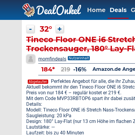
Home
Deals
G
-
32°
+
Tineco Floor ONE i6 Stretc
Trockensauger, 180° Lay-F
20kPa Saugkraft
momfindeals
Nutzerinhalt
184*
219
-16%
Amazon.de Ange
Perfektes Angebot für alle, die ihr Zu
Abgelaufen
Aktuell bekommt ihr den Tineco Floor ONE i6 Stre
Preis von nur 184 € – regulär kostet er 219 €.
Mit dem Code MVP33RBTOP6 spart ihr dabei zusätz
Details:
Modell: Tineco Floor ONE i6 Stretch Nass-Trocken
Saugleistung: 20 kPa
Design: 180° Lay-Flat (nur 13 cm Höhe im flachen 
Lautstärke: —
Laufzeit: bis zu 40 Minuten