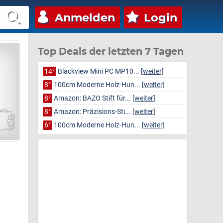
Anmelden
Login
Top Deals der letzten 7 Tagen
14°
Blackview Mini PC MP10...
[weiter]
8°
100cm Moderne Holz-Hun...
[weiter]
8°
Amazon: BAZO Stift für...
[weiter]
8°
Amazon: Präzisions-Sti...
[weiter]
6°
100cm Moderne Holz-Hun...
[weiter]