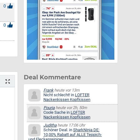
0
0
Deal Kommentare
Frank
heute vor 13m
Nicht schlecht! in
LOFTER
Nackenkissen Kopfkissen
Pouria
heute vor 2h, 50m
Coole Sache in
LOFTER
Nackenkissen Kopfkissen
Juditha
heute 17:06 Uhr
Schöner Deal. in
SharkNinja DE:
10,00% Rabatt auf ALLE Teppich-
und Fleckenreiniger