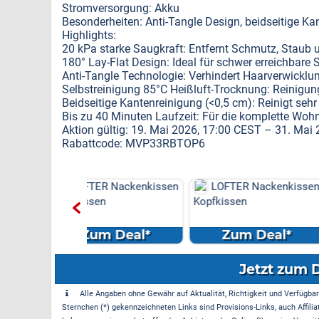
Stromversorgung: Akku
Besonderheiten: Anti-Tangle Design, beidseitige Ka
Highlights:
20 kPa starke Saugkraft: Entfernt Schmutz, Staub
180° Lay-Flat Design: Ideal für schwer erreichbare 
Anti-Tangle Technologie: Verhindert Haarverwicklun
Selbstreinigung 85°C Heißluft-Trocknung: Reinigun
Beidseitige Kantenreinigung (<0,5 cm): Reinigt se
Bis zu 40 Minuten Laufzeit: Für die komplette Wo
Aktion gültig: 19. Mai 2026, 17:00 CEST – 31. Mai
Rabattcode: MVP33RBTOP6
R Nackenkissen
LOFTER Nackenkissen
LOFTER Nack
en
Kopfkissen
Kopfkissen
m Deal*
Zum Deal*
Zum Dea
Jetzt zum 
Alle Angaben ohne Gewähr auf Aktualität, Richtigkeit und Verfügbarke
Sternchen (*) gekennzeichneten Links sind Provisions-Links, auch Affilia