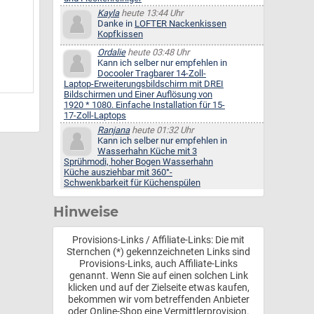
Kayla
heute 13:44 Uhr
Danke in
LOFTER Nackenkissen
Kopfkissen
Ordalie
heute 03:48 Uhr
Kann ich selber nur empfehlen in
Docooler Tragbarer 14-Zoll-
Laptop-Erweiterungsbildschirm mit DREI
Bildschirmen und Einer Auflösung von
1920 * 1080. Einfache Installation für 15-
17-Zoll-Laptops
Ranjana
heute 01:32 Uhr
Kann ich selber nur empfehlen in
Wasserhahn Küche mit 3
Sprühmodi, hoher Bogen Wasserhahn
Küche ausziehbar mit 360°-
Schwenkbarkeit für Küchenspülen
Hinweise
Provisions-Links / Affiliate-Links: Die mit
Sternchen (*) gekennzeichneten Links sind
Provisions-Links, auch Affiliate-Links
genannt. Wenn Sie auf einen solchen Link
klicken und auf der Zielseite etwas kaufen,
bekommen wir vom betreffenden Anbieter
oder Online-Shop eine Vermittlerprovision.