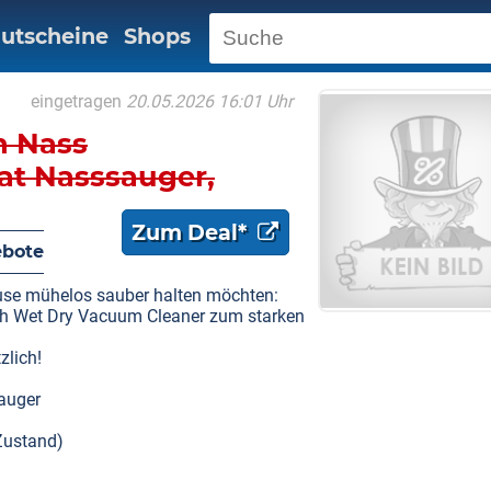
utscheine
Shops
eingetragen
20.05.2026 16:01 Uhr
h Nass
lat Nasssauger,
Zum Deal*
bote
hause mühelos sauber halten möchten:
tch Wet Dry Vacuum Cleaner zum starken
lich!
sauger
Zustand)