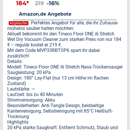
184*
219
-16%
Amazon.de Angebote
Perfektes Angebot für alle, die ihr Zuhause
Abgelaufen
mühelos sauber halten möchten:
Aktuell bekommt ihr den Tineco Floor ONE i6 Stretch
Wet Dry Vacuum Cleaner zum starken Preis von nur 184
€ – regulär kostet er 219 €.
Mit dem Code MVP33RBTOP6 spart ihr dabei
zusätzlich!
Details:
Modell: Tineco Floor ONE i6 Stretch Nass-Trockensauger
Saugleistung: 20 kPa
Design: 180° Lay-Flat (nur 13 cm Höhe im flachen
Zustand)
Lautstärke: —
Laufzeit: bis zu 40 Minuten
Stromversorgung: Akku
Besonderheiten: Anti-Tangle Design, beidseitige
Kantenreinigung, Selbstreinigung mit 85°C Heißluft-
Trocknung
Highlights:
20 kPa starke Saugkraft: Entfernt Schmutz, Staub und