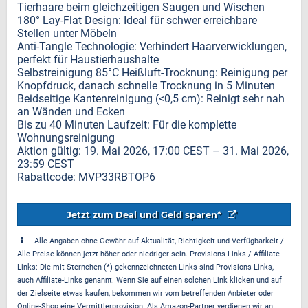
Tierhaare beim gleichzeitigen Saugen und Wischen
180° Lay-Flat Design: Ideal für schwer erreichbare
Stellen unter Möbeln
Anti-Tangle Technologie: Verhindert Haarverwicklungen,
perfekt für Haustierhaushalte
Selbstreinigung 85°C Heißluft-Trocknung: Reinigung per
Knopfdruck, danach schnelle Trocknung in 5 Minuten
Beidseitige Kantenreinigung (<0,5 cm): Reinigt sehr nah
an Wänden und Ecken
Bis zu 40 Minuten Laufzeit: Für die komplette
Wohnungsreinigung
Aktion gültig: 19. Mai 2026, 17:00 CEST – 31. Mai 2026,
23:59 CEST
Rabattcode: MVP33RBTOP6
Jetzt zum Deal und Geld sparen*
Alle Angaben ohne Gewähr auf Aktualität, Richtigkeit und Verfügbarkeit /
Alle Preise können jetzt höher oder niedriger sein. Provisions-Links / Affiliate-
Links: Die mit Sternchen (*) gekennzeichneten Links sind Provisions-Links,
auch Affiliate-Links genannt. Wenn Sie auf einen solchen Link klicken und auf
der Zielseite etwas kaufen, bekommen wir vom betreffenden Anbieter oder
Online-Shop eine Vermittlerprovision. Als Amazon-Partner verdienen wir an