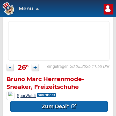
Menu
-
26°
+
eingetragen
20.05.2026 11:53 Uhr
Bruno Marc Herrenmode-
Sneaker, Freizeitschuhe
SparWaldi
Nutzerinhalt
Zum Deal*