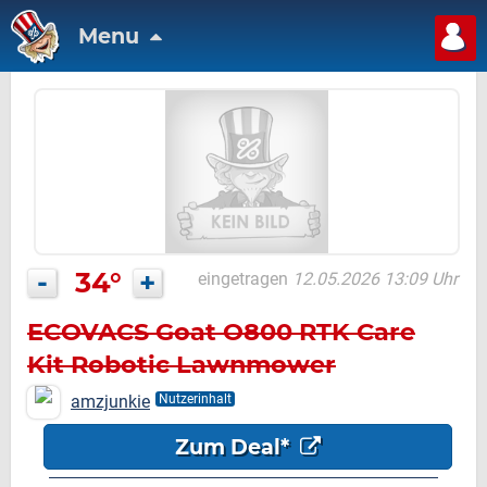
Menu
-
34°
+
eingetragen
12.05.2026 13:09 Uhr
ECOVACS Goat O800 RTK Care
Kit Robotic Lawnmower
amzjunkie
Nutzerinhalt
Zum Deal*