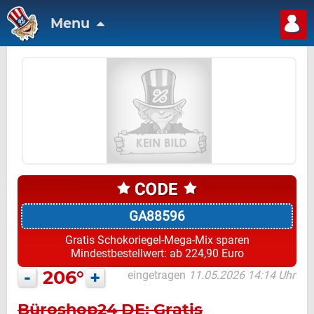
Menu
GA88596
Gratis Schokoriegel-Mega-Mix sparen
Mindestbestellwert: ab 224,90 Euro
-
206°
+
eingetragen
11.05.2026 14:14 Uhr
Büroshop24 DE: Gratis