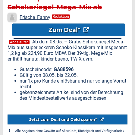
Schokoriegel-Mega-Mix ab
224,90 Euro MBW
Frische_Fanny
Redaktion
Zum Deal*
Ab dem 08.05. – Gratis Schokoriegel-Mega-
Abgelaufen
Mix aus superleckeren Schoko-Klassikern mit insgesamt
1,2 kg ab 224,90 Euro MBW. Der 39-tlg. Mega-Mix
enthält hanuta, kinder bueno, TWIX uvm.
Gutscheincode:
GA88596
Gültig von 08.05. bis 22.05.
nur 1x pro Kunde einlösbar und nur solange Vorrat
reicht
gekennzeichnete Artikel sind von der Berechnung
des Mindestbestellwerts ausgeschlossen
Jetzt zum Deal und Geld sparen*
Alle Angaben ohne Gewähr auf Aktualität, Richtigkeit und Verfügbarkeit /