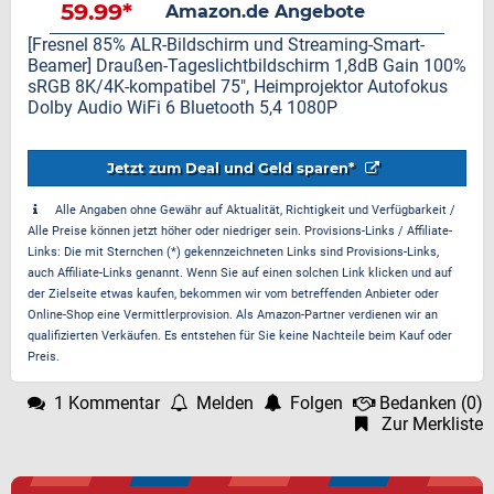
59.99*
Amazon.de Angebote
[Fresnel 85% ALR-Bildschirm und Streaming-Smart-
Beamer] Draußen-Tageslichtbildschirm 1,8dB Gain 100%
sRGB 8K/4K-kompatibel 75", Heimprojektor Autofokus
Dolby Audio WiFi 6 Bluetooth 5,4 1080P
Jetzt zum Deal und Geld sparen*
Alle Angaben ohne Gewähr auf Aktualität, Richtigkeit und Verfügbarkeit /
Alle Preise können jetzt höher oder niedriger sein. Provisions-Links / Affiliate-
Links: Die mit Sternchen (*) gekennzeichneten Links sind Provisions-Links,
auch Affiliate-Links genannt. Wenn Sie auf einen solchen Link klicken und auf
der Zielseite etwas kaufen, bekommen wir vom betreffenden Anbieter oder
Online-Shop eine Vermittlerprovision. Als Amazon-Partner verdienen wir an
qualifizierten Verkäufen. Es entstehen für Sie keine Nachteile beim Kauf oder
Preis.
1 Kommentar
Melden
Folgen
Bedanken
(
0
)
Zur Merkliste