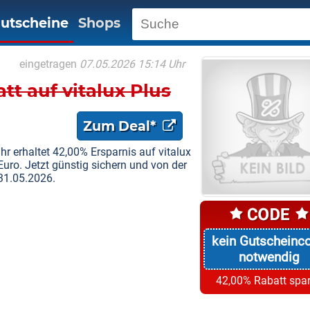
utscheine
Shops
eingetragen
07.05.2026 15:14 Uhr
t auf vitalux Plus
Zum Deal*
r erhaltet 42,00% Ersparnis auf vitalux
Euro. Jetzt günstig sichern und von der
 31.05.2026.
kein Gutscheinc
notwendig
42,00% Rabatt spa