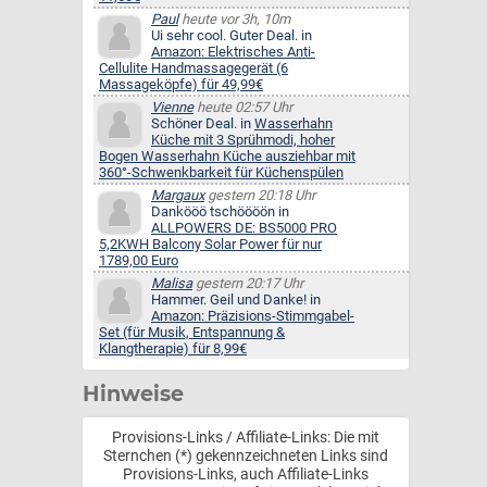
Paul
heute vor 3h, 10m
Ui sehr cool. Guter Deal. in
Amazon: Elektrisches Anti-
Cellulite Handmassagegerät (6
Massageköpfe) für 49,99€
Vienne
heute 02:57 Uhr
Schöner Deal. in
Wasserhahn
Küche mit 3 Sprühmodi, hoher
Bogen Wasserhahn Küche ausziehbar mit
360°-Schwenkbarkeit für Küchenspülen
Margaux
gestern 20:18 Uhr
Dankööö tschöööön in
ALLPOWERS DE: BS5000 PRO
5,2KWH Balcony Solar Power für nur
1789,00 Euro
Malisa
gestern 20:17 Uhr
Hammer. Geil und Danke! in
Amazon: Präzisions-Stimmgabel-
Set (für Musik, Entspannung &
Klangtherapie) für 8,99€
Hinweise
Provisions-Links / Affiliate-Links: Die mit
Sternchen (*) gekennzeichneten Links sind
Provisions-Links, auch Affiliate-Links