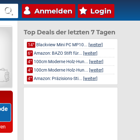
Anmelden
Login
Top Deals der letzten 7 Tagen
14°
Blackview Mini PC MP10...
[weiter]
6°
Amazon: BAZO Stift für...
[weiter]
4°
100cm Moderne Holz-Hun...
[weiter]
4°
100cm Moderne Holz-Hun...
[weiter]
4°
Amazon: Präzisions-Sti...
[weiter]
ode
ren