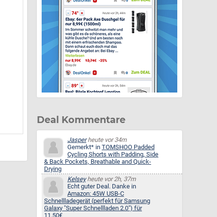
Deal Kommentare
Jasper
heute vor 34m
Gemerkt* in
TOMSHOO Padded
Cycling Shorts with Padding, Side
& Back Pockets, Breathable and Quick-
Drying
Kelsey
heute vor 2h, 37m
Echt guter Deal. Danke in
Amazon: 45W USB-C
Schnellladegerät (perfekt für Samsung
Galaxy "Super Schnellladen 2.0") für
11,50€