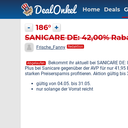
Home
Deals
G
-
186°
+
SANICARE DE: 42,00% Rabat
Frische_Fanny
Redaktion
Bekommt ihr aktuell bei SANICARE DE: Ih
Abgelaufen
Plus bei Sanicare gegenüber der AVP für nur 41,95 
starken Preisersparnis profitieren. Aktion gültig bis
gültig von 04.05. bis 31.05.
nur solange der Vorrat reicht