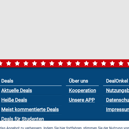
Deals
Über uns
DealOnkel
Aktuelle Deals
Kooperation
Nutzungs
Heiße Deals
Unsere APP
Datensch
Meist kommentierte Deals
Impressu
Deals für Studenten
das Angebot zu verbessern. Indem Sie hier fortfahren, stimmen Sie der Nutzung vo