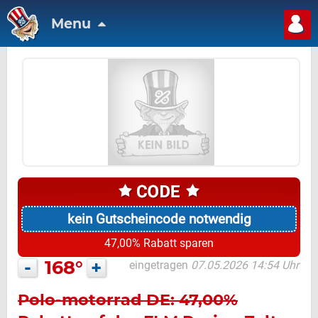
Menu
kein Gutscheincode notwendig
47,00% Rabatt sparen
-
168°
+
eingetragen
07.05.2026 14:54 Uhr
Polo-motorrad DE: 47,00%