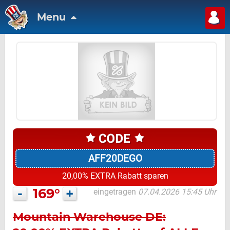
Menu
AFF20DEGO
20,00% EXTRA Rabatt sparen
-
169°
+
eingetragen
07.04.2026 15:45 Uhr
Mountain Warehouse DE: