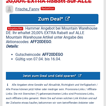
20,00% EXTRA Rabatt auf ALLE
Mountain Warehouse Artikel
Frische_Fanny
Redaktion
Zum Deal*
Hammer Angebot bei Mountain Warehouse
Abgelaufen
DE: Ihr erhaltet 20,00% EXTRA Rabatt auf ALLE
Mountain Warehouse Artikel unter Angabe des
Aktionscodes:
AFF20DEGO
.
Details:
Gutscheincode:
AFF20DEGO
Gültig von 07.04. bis 16.04.
Jetzt zum Deal und Geld sparen*
Alle Angaben ohne Gewähr auf Aktualität, Richtigkeit und Verfügbarkeit /
Alle Preise können jetzt höher oder niedriger sein. Provisions-Links / Affiliate-
Links: Die mit Sternchen (*) gekennzeichneten Links sind Provisions-Links,
auch Affiliate-Links genannt. Wenn Sie auf einen solchen Link klicken und auf
der Zielseite etwas kaufen, bekommen wir vom betreffenden Anbieter oder