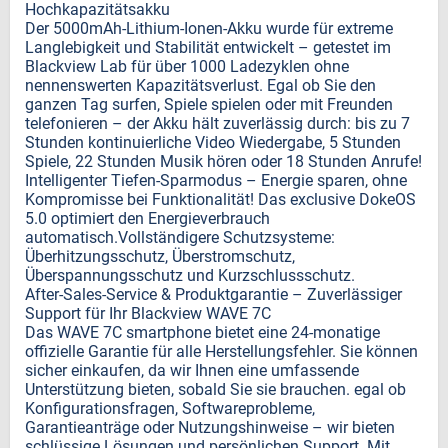
Hochkapazitätsakku
Der 5000mAh-Lithium-Ionen-Akku wurde für extreme
Langlebigkeit und Stabilität entwickelt – getestet im
Blackview Lab für über 1000 Ladezyklen ohne
nennenswerten Kapazitätsverlust. Egal ob Sie den
ganzen Tag surfen, Spiele spielen oder mit Freunden
telefonieren – der Akku hält zuverlässig durch: bis zu 7
Stunden kontinuierliche Video Wiedergabe, 5 Stunden
Spiele, 22 Stunden Musik hören oder 18 Stunden Anrufe!
Intelligenter Tiefen-Sparmodus – Energie sparen, ohne
Kompromisse bei Funktionalität! Das exclusive DokeOS
5.0 optimiert den Energieverbrauch
automatisch.Vollständigere Schutzsysteme:
Überhitzungsschutz, Überstromschutz,
Überspannungsschutz und Kurzschlussschutz.
After-Sales-Service & Produktgarantie – Zuverlässiger
Support für Ihr Blackview WAVE 7C
Das WAVE 7C smartphone bietet eine 24-monatige
offizielle Garantie für alle Herstellungsfehler. Sie können
sicher einkaufen, da wir Ihnen eine umfassende
Unterstützung bieten, sobald Sie sie brauchen. egal ob
Konfigurationsfragen, Softwareprobleme,
Garantieanträge oder Nutzungshinweise – wir bieten
schlüssige Lösungen und persönlichen Support. Mit