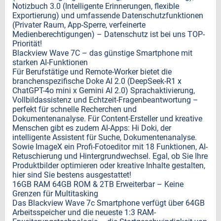
Notizbuch 3.0 (Intelligente Erinnerungen, flexible
Exportierung) und umfassende Datenschutzfunktionen
(Privater Raum, App-Sperre, verfeinerte
Medienberechtigungen) – Datenschutz ist bei uns TOP-
Priorität!
Blackview Wave 7C – das günstige Smartphone mit
starken AI-Funktionen
Für Berufstätige und Remote-Worker bietet die
branchenspezifische Doke AI 2.0 (DeepSeek-R1 x
ChatGPT-4o mini x Gemini AI 2.0) Sprachaktivierung,
Vollbildassistenz und Echtzeit-Fragenbeantwortung –
perfekt für schnelle Recherchen und
Dokumentenanalyse. Für Content-Ersteller und kreative
Menschen gibt es zudem AI-Apps: Hi Doki, der
intelligente Assistent für Suche, Dokumentenanalyse.
Sowie ImageX ein Profi-Fotoeditor mit 18 Funktionen, AI-
Retuschierung und Hintergrundwechsel. Egal, ob Sie Ihre
Produktbilder optimieren oder kreative Inhalte gestalten,
hier sind Sie bestens ausgestattet!
16GB RAM 64GB ROM & 2TB Erweiterbar – Keine
Grenzen für Multitasking
Das Blackview Wave 7c Smartphone verfügt über 64GB
Arbeitsspeicher und die neueste 1:3 RAM-