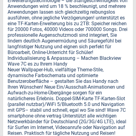
Erweiterungstechnologie – die Startgeschwindigkeit von
Anwendungen wird um 18 % beschleunigt, und mehrere
Anwendungen lassen sich gleichzeitig reibungslos
ausführen, ohne jegliche Verzögerungen! unterstützt es
eine TF-Karten-Erweiterung bis zu 2TB: Speicher reichen
für 20000 Fotos, 40000 Videos oder 700000 Songs. Drei
professionelle Augenschutzmodi sind integriert, Sie
lindern deutlich Augenermüdung und Säuregefühl bei
langfristiger Nutzung und eignen sich perfekt für
Büroarbeit, Online-Unterricht für Schüler!
Individualisierung & Anpassung – Machen Blackview
Wave 7C es zu Ihrem Handy
Neuer Wallpaper-Hub, vielfältige Theme-Stile,
dynamische Farbschemata und optimierte
Benutzeroberfläche – gestalten Sie das Handy nach
Ihren Wünschen! Neue Ein/Ausschalt-Animationen und
Aufwach-zu-Home-Übergänge sorgen für ein
natürlicheres Erlebnis. Doppel-SIM-Karte TF-Karten-Slot
(parallel nutzbar)/WiFi 5/Bluetooth 5.0 und Navigation
mit GPS– stabil und schnell, egal wo Sie sind! Wave 7C
smartphone ohne vertrag Unterstützt alle wichtigen
Netzwerkbänder für Deutschland (2G/3G/4G LTE), ideal
für Surfen im Internet, Videoanrufe oder Navigation auf
Reisen. Praktisch für tägliche Nutzung und Reisen!