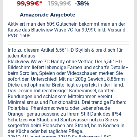
Handys/IP54/Gemini AI/3.5mm
99,99€*
159,99€
-38%
Jack/3 Slots/3 Jahre Garantie
Amazon.de Angebote
Aktiviert man den 60€ Gutschein bekommt man an der
Kasse das Blackview Wave 7C für 99,99€ inkl. Versand.
PVG: 160€
Info zu diesem Artikel 6,56" HD Stylish & praktisch für
jeden Anlass
Blackview Wave 7C Handy ohne Vertrag Der 6,56" HD -
Bildschirm liefert lebendige Farben und scharfe Details–
beim Scrollen, Spielen oder Videoschauen merken Sie
sofort den Unterschied! Mit nur 200g Gewicht, 8,85mm
Dicke und optimaler Breite liegt es perfekt in der Hand.
Das Design mit rechteckiger Kamerainsel, sanften
Rundungen und schlankem Mittelrahmen vereint
Minimalismus und Funktionalität. Drei trendige Farben:
Polarblau, Phantomschwarz oder Lebensfreude
Orange–genau passend zu Ihrem Stil! Dank des IP54
Schutzes vor Staub und Spritzwasser nutzen Sie es
sorgenfrei beim Planschen am Strand, beim Kochen in
der Küche oder bei täglicher Pflege.