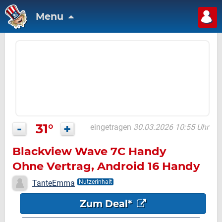
Menu
-
31°
+
eingetragen
30.03.2026 10:55 Uhr
Blackview Wave 7C Handy
Ohne Vertrag, Android 16 Handy
Günstig, KI 32MP 13MP, 6.56''
TanteEmma
Nutzerinhalt
Smartphones, 16GB 64GB/2TB
Zum Deal*
TF, 4G Dual SIM Simlockfreie