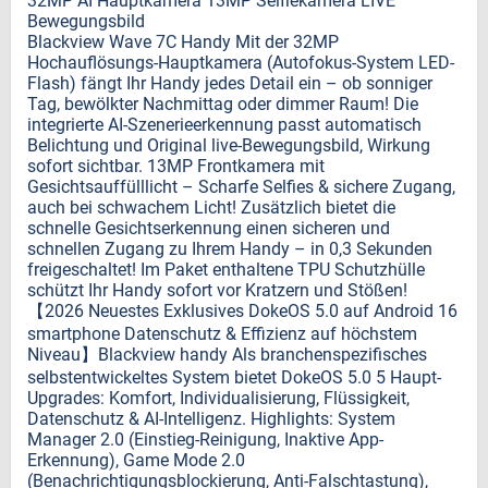
32MP AI Hauptkamera 13MP Selfiekamera LIVE
Bewegungsbild
Blackview Wave 7C Handy Mit der 32MP
Hochauflösungs-Hauptkamera (Autofokus-System LED-
Flash) fängt Ihr Handy jedes Detail ein – ob sonniger
Tag, bewölkter Nachmittag oder dimmer Raum! Die
integrierte AI-Szenerieerkennung passt automatisch
Belichtung und Original live-Bewegungsbild, Wirkung
sofort sichtbar. 13MP Frontkamera mit
Gesichtsauffülllicht – Scharfe Selfies & sichere Zugang,
auch bei schwachem Licht! Zusätzlich bietet die
schnelle Gesichtserkennung einen sicheren und
schnellen Zugang zu Ihrem Handy – in 0,3 Sekunden
freigeschaltet! Im Paket enthaltene TPU Schutzhülle
schützt Ihr Handy sofort vor Kratzern und Stößen!
【2026 Neuestes Exklusives DokeOS 5.0 auf Android 16
smartphone Datenschutz & Effizienz auf höchstem
Niveau】Blackview handy Als branchenspezifisches
selbstentwickeltes System bietet DokeOS 5.0 5 Haupt-
Upgrades: Komfort, Individualisierung, Flüssigkeit,
Datenschutz & AI-Intelligenz. Highlights: System
Manager 2.0 (Einstieg-Reinigung, Inaktive App-
Erkennung), Game Mode 2.0
(Benachrichtigungsblockierung, Anti-Falschtastung),