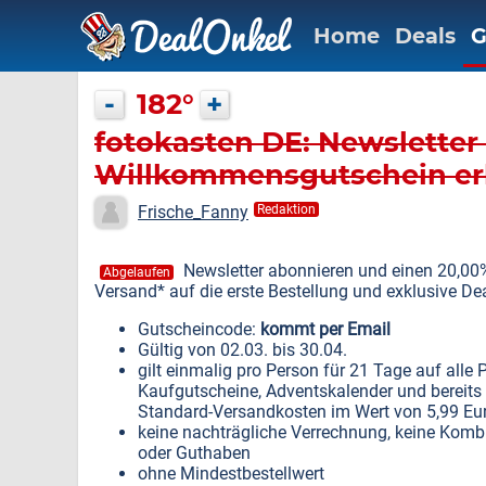
Home
Deals
G
-
182°
+
fotokasten DE: Newsletter
Willkommensgutschein er
Frische_Fanny
Redaktion
Newsletter abonnieren und einen 20,0
Abgelaufen
Versand* auf die erste Bestellung und exklusive Dea
Gutscheincode:
kommt per Email
Gültig von 02.03. bis 30.04.
gilt einmalig pro Person für 21 Tage auf alle
Kaufgutscheine, Adventskalender und bereits red
Standard-Versandkosten im Wert von 5,99 Eu
keine nachträgliche Verrechnung, keine Komb
oder Guthaben
ohne Mindestbestellwert