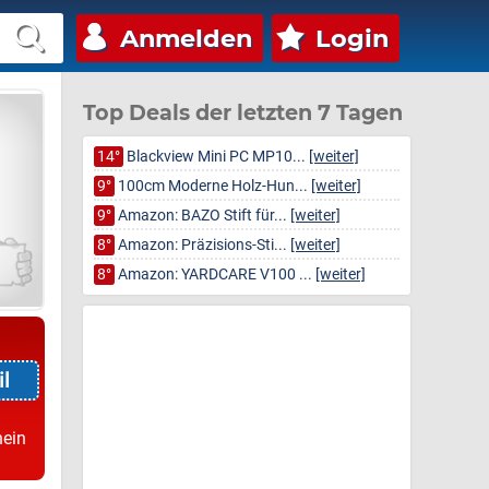
Anmelden
Login
Top Deals der letzten 7 Tagen
14°
Blackview Mini PC MP10...
[weiter]
9°
100cm Moderne Holz-Hun...
[weiter]
9°
Amazon: BAZO Stift für...
[weiter]
8°
Amazon: Präzisions-Sti...
[weiter]
8°
Amazon: YARDCARE V100 ...
[weiter]
l
ein