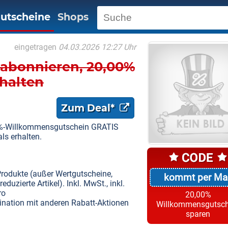
utscheine
Shops
eingetragen
04.03.2026 12:27 Uhr
 abonnieren, 20,00%
halten
Zum Deal*
0%-Willkommensgutschein GRATIS
ls erhalten.
 Produkte (außer Wertgutscheine,
kommt per Mai
uzierte Artikel). Inkl. MwSt., inkl.
ro
20,00%
ination mit anderen Rabatt-Aktionen
Willkommensgutsch
sparen