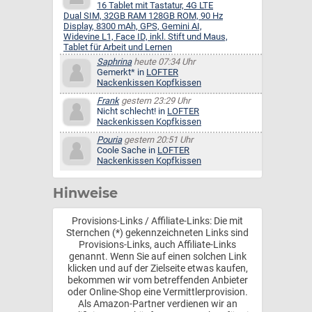
16 Tablet mit Tastatur, 4G LTE
Dual SIM, 32GB RAM 128GB ROM, 90 Hz
Display, 8300 mAh, GPS, Gemini AI,
Widevine L1, Face ID, inkl. Stift und Maus,
Tablet für Arbeit und Lernen
Saphrina
heute 07:34 Uhr
Gemerkt* in
LOFTER
Nackenkissen Kopfkissen
Frank
gestern 23:29 Uhr
Nicht schlecht! in
LOFTER
Nackenkissen Kopfkissen
Pouria
gestern 20:51 Uhr
Coole Sache in
LOFTER
Nackenkissen Kopfkissen
Hinweise
Provisions-Links / Affiliate-Links: Die mit
Sternchen (*) gekennzeichneten Links sind
Provisions-Links, auch Affiliate-Links
genannt. Wenn Sie auf einen solchen Link
klicken und auf der Zielseite etwas kaufen,
bekommen wir vom betreffenden Anbieter
oder Online-Shop eine Vermittlerprovision.
Als Amazon-Partner verdienen wir an