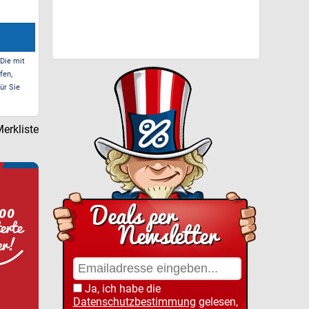
 Die mit
fen,
ür Sie
erkliste
Ja, ich habe die
Datenschutzbestimmung
gelesen,