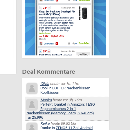
Deal Kommentare
Clivia
heute vor 1h, 11m
Cool in
LOFTER Nackenkissen
Kopfkissen
Mariko
heute vor 3h, 16m
Perfekt, Danke! in
Amazon: TESQ
Ergonomisches 2-in-1
Nackenkissen (Memory Foam, 60x40cm)
für 25,99€
Keike
heute 09:52 Uhr
Danke in
ZENO5 11 Zoll Android