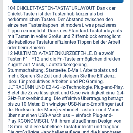
104 CHICLET-TASTEN-TASTATURLAYOUT. Dank der
Chiclet-Tasten ist der Tastenhub kürzer als bei
herkömmlichen Tasten. Der Abstand zwischen den
einzelnen Tastenkappen ist moderat, was präziseres
Tippen ermöglicht. Dank des Standard-Tastaturlayouts
mit Tasten in voller Größe und Ziffernblock ermöglicht
die kabellose Tastatur effizientes Tippen bei der Arbeit
oder beim Spielen.
12 MULTIMEDIA-TASTENKURZBEFEHLE. Die zwölf
Tasten F1–F12 und die Fn-Taste ermöglichen direkten
Zugriff auf Musik, Lautstärkeregelung,
Stummschaltung, Startseite, E-Mail, Arbeitsplatz und
mehr. Sparen Sie Zeit und steigern Sie Ihre Effizienz.
Ideal für produktives Arbeiten und PC-Gaming.
ULTRADÜNN UND E2,4-GHz-Technologie, Plug-and-Play.
Bietet die Zuverlässigkeit und Geschwindigkeit einer 2,4-
GHz-Funkverbindung. Die effektive Übertragung beträgt
bis zu 10 Meter. Ein winziger USB-Nano-Empfänger (auf
der Rückseite der Maus) verbindet Tastatur und Maus
über nur einen USB-Anschluss – einfach Plug-and-
Play.RGONOMISCH. Mit ihrem ultradünnen Design von
18 mm ist diese kabellose Tastatur leicht und tragbar.
Die großzügige Handballenauflage und die klappbaren