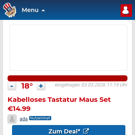
Menu
-
18°
+
eingetragen
03.03.2026 11:19 Uhr
Kabelloses Tastatur Maus Set
€14.99
ada
Nutzerinhalt
Zum Deal*