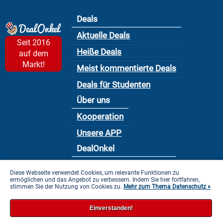
Deals
Aktuelle Deals
Seit 2016
Heiße Deals
auf dem
Markt!
Meist kommentierte Deals
Deals für Studenten
Über uns
Kooperation
Unsere APP
DealOnkel
Nutzungsbedingung
Diese Webseite verwendet Cookies, um relevante Funktionen zu
ermöglichen und das Angebot zu verbessern. Indem Sie hier fortfahren,
Datenschutzbestimmung
stimmen Sie der Nutzung von Cookies zu.
Mehr zum Thema Datenschutz »
Impressum