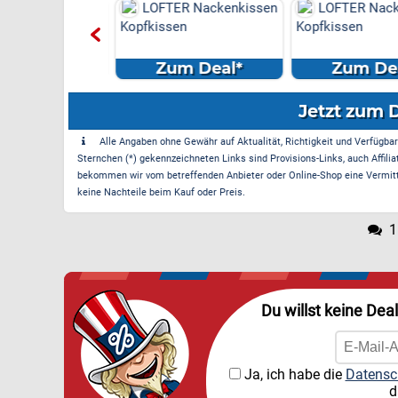
R Nackenkissen
LOFTER Nackenkissen
LOFTER Nack
en
Kopfkissen
Kopfkissen
m Deal*
Zum Deal*
Zum Dea
Jetzt zum 
Alle Angaben ohne Gewähr auf Aktualität, Richtigkeit und Verfügbarke
Sternchen (*) gekennzeichneten Links sind Provisions-Links, auch Affilia
bekommen wir vom betreffenden Anbieter oder Online-Shop eine Vermittle
keine Nachteile beim Kauf oder Preis.
1
Du willst keine Dea
Ja, ich habe die
Datensc
d