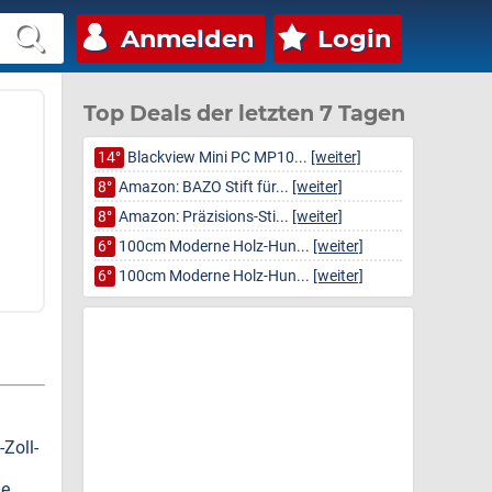
Anmelden
Login
Top Deals der letzten 7 Tagen
14°
Blackview Mini PC MP10...
[weiter]
8°
Amazon: BAZO Stift für...
[weiter]
8°
Amazon: Präzisions-Sti...
[weiter]
6°
100cm Moderne Holz-Hun...
[weiter]
6°
100cm Moderne Holz-Hun...
[weiter]
Zoll-
ie