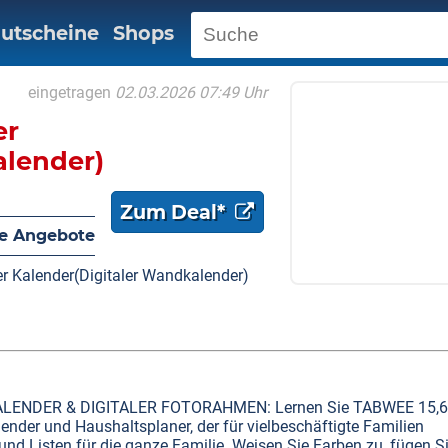
utscheine
Shops
eingetragen
02.03.2026 07:49 Uhr
er
alender)
Zum Deal*
e Angebote
er Kalender(Digitaler Wandkalender)
ALENDER & DIGITALER FOTORAHMEN: Lernen Sie TABWEE 15,6-
nder und Haushaltsplaner, der für vielbeschäftigte Familien
und Listen für die ganze Familie. Weisen Sie Farben zu, fügen S