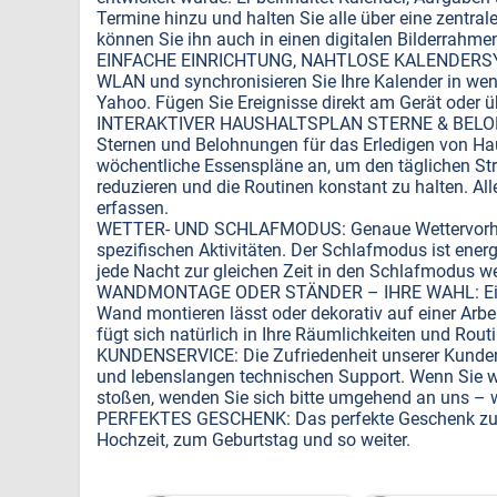
Termine hinzu und halten Sie alle über eine zentral
können Sie ihn auch in einen digitalen Bilderrahme
EINFACHE EINRICHTUNG, NAHTLOSE KALENDERSYNCH
WLAN und synchronisieren Sie Ihre Kalender in wen
Yahoo. Fügen Sie Ereignisse direkt am Gerät oder 
INTERAKTIVER HAUSHALTSPLAN STERNE & BELOHN
Sternen und Belohnungen für das Erledigen von Haus
wöchentliche Essenspläne an, um den täglichen Str
reduzieren und die Routinen konstant zu halten. A
erfassen.
WETTER- UND SCHLAFMODUS: Genaue Wettervorhersa
spezifischen Aktivitäten. Der Schlafmodus ist energi
jede Nacht zur gleichen Zeit in den Schlafmodus we
WANDMONTAGE ODER STÄNDER – IHRE WAHL: Ein eleg
Wand montieren lässt oder dekorativ auf einer Arbeit
fügt sich natürlich in Ihre Räumlichkeiten und Routi
KUNDENSERVICE: Die Zufriedenheit unserer Kunden h
und lebenslangen technischen Support. Wenn Sie w
stoßen, wenden Sie sich bitte umgehend an uns – wi
PERFEKTES GESCHENK: Das perfekte Geschenk zum V
Hochzeit, zum Geburtstag und so weiter.