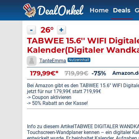
Home
Deals
G
-
26°
+
TABWEE 15.6'' WIFI Digital
Kalender(Digitaler Wandk
TanteEmma
Nutzerinhalt
179,99€*
719,99€
-75%
Amazon.d
Bei Amazon gibt es den TABWEE 15.6'' WIFI Digital
jetzt für nur 179,99€ statt 719,99€
-> Coupon aktivieren
-> 50% Rabatt an der Kasse!
Info zu diesem ArtikelTABWEE DIGITALER WANDK
Touchscreen-Wandplaner kennen – ein digitaler Kale
entwickelt wurde. Er beinhaltet Kalender, Aufgaben 