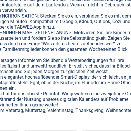
e Anlaufstelle auf dem Laufenden. Wenn er nicht in Gebrauch ist
n verwandeln.
RONISATION: Stecken Sie es ein, verbinden Sie es mit dem
igen Minuten. Kompatibel mit Google, iCloud, Outlook, Cozi und
über die TABWEE-App hinzu.
UNGEN MAHLZEITENPLANUNG: Motivieren Sie Ihre Kinder m
arbeiten und fördern Sie so ihre Selbstständigkeit. Zeigen Sie
ess durch die Frage "Was gibt es heute zu Abendessen?" zu
lle Familienmitglieder können den gesamten Wocheneinen Blick
gen informieren Sie über die Wetterbedingungen für Ihre
eeffizient und umweltfreundlich. Er stellt sicher, dass Ihr Bildsc
chselt und Sie jeden Morgen zur gleichen Zeit weckt.
anter, hochauflösender Smart-Display, der sich leicht an je
splatte steht. Egal, ob in der Küche, im Flur oder im Home-Office
nen ein.
at für uns oberste Priorität. Wir gewähren eine zweijährige Ga
ährend der Nutzung unseres digitalen Kalenders auf Probleme
r helfen Ihnen gerne weiter!
atertag, Muttertag, Valentinstag, Thanksgiving, Weihnachten