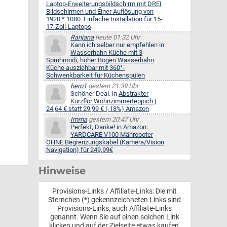
Laptop-Erweiterungsbildschirm mit DREI
Bildschirmen und Einer Auflösung von
1920 * 1080. Einfache Installation für 15-
17-Zoll-Laptops
Ranjana
heute 01:32 Uhr
Kann ich selber nur empfehlen in
Wasserhahn Küche mit 3
Sprühmodi, hoher Bogen Wasserhahn
Küche ausziehbar mit 360°-
Schwenkbarkeit für Küchenspülen
hero1
gestern 21:39 Uhr
Schöner Deal. in
Abstrakter
Kurzflor Wohnzimmerteppich |
24,64 € statt 29,99 € (-18%) Amazon
Imma
gestern 20:47 Uhr
Perfekt, Danke! in
Amazon:
YARDCARE V100 Mähroboter
OHNE Begrenzungskabel (Kamera/Vision
Navigation) für 249,99€
Hinweise
Provisions-Links / Affiliate-Links: Die mit
Sternchen (*) gekennzeichneten Links sind
Provisions-Links, auch Affiliate-Links
genannt. Wenn Sie auf einen solchen Link
klicken und auf der Zielseite etwas kaufen,