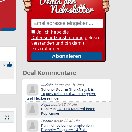
Ja, ich habe die
Datenschutzbestimmung
gelesen,
verstanden und bin damit
einverstanden.
0
Deal Kommentare
Juditha
heute vor 1h, 28m
Schöner Deal. in
SharkNinja DE:
10,00% Rabatt auf ALLE Teppich-
und Fleckenreiniger
Kayla
heute 13:44 Uhr
Danke in
LOFTER Nackenkissen
Kopfkissen
Ordalie
heute 03:48 Uhr
Kann ich selber nur empfehlen in
Docooler Tragbarer 14-Zoll-