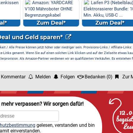
enkissen
Amazon: YARDCARE
Laifen P3 (Nebelblau)
V100 Mähroboter OHNE
Elektrorasierer Bundle: 1
Begrenzungskabel
Min. Akku, USB-C ...
(Kamera/Visi...
l*
Zum Deal*
Zum Deal*
Deal und Geld sparen*
it / Alle Preise können jetzt höher oder niedriger sein. Provisions-Links / Affiliate-Links:
te-Links genannt. Wenn Sie auf einen solchen Link klicken und auf der Zielseite etwas kau
rprovision. Als Amazon-Partner verdienen wir an qualifizierten Verkäufen. Es entstehen f
 Kommentar
Melden
Folgen
Bedanken
(
0
)
Zur M
l mehr verpassen? Wir sorgen dafür!
hutzbestimmung
gelesen, verstanden und bin
amit einverstanden.