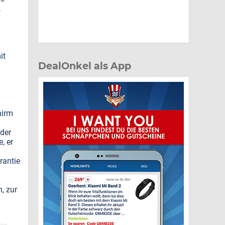
,
it
DealOnkel als App
hirm
der
, er
rantie
, zur