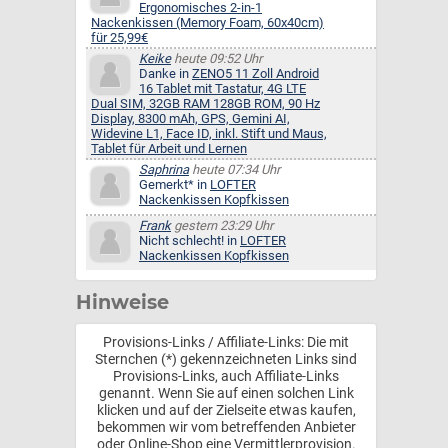
Ergonomisches 2-in-1
Nackenkissen (Memory Foam, 60x40cm)
für 25,99€
Keike
heute 09:52 Uhr
Danke in
ZENO5 11 Zoll Android
16 Tablet mit Tastatur, 4G LTE
Dual SIM, 32GB RAM 128GB ROM, 90 Hz
Display, 8300 mAh, GPS, Gemini AI,
Widevine L1, Face ID, inkl. Stift und Maus,
Tablet für Arbeit und Lernen
Saphrina
heute 07:34 Uhr
Gemerkt* in
LOFTER
Nackenkissen Kopfkissen
Frank
gestern 23:29 Uhr
Nicht schlecht! in
LOFTER
Nackenkissen Kopfkissen
Hinweise
Provisions-Links / Affiliate-Links: Die mit
Sternchen (*) gekennzeichneten Links sind
Provisions-Links, auch Affiliate-Links
genannt. Wenn Sie auf einen solchen Link
klicken und auf der Zielseite etwas kaufen,
bekommen wir vom betreffenden Anbieter
oder Online-Shop eine Vermittlerprovision.