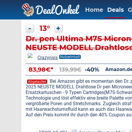
Home
Deals
G
-
13°
+
Dr. pen Ultima M7S Micron
NEUSTE MODELL Drahtlos
Crazynsis
Nutzerinhalt
83,98€*
139,99€
-40%
Amazon.de
Bei Amazon gibt es momentan den Dr. 
Abgelaufen
2025 NEUSTE MODELL Drahtlose Dr pen Microneedli
Ersatzkartuschen - 9 Typen Cartridges(M7S-Schwarz
Technologie und löst effektiv eine breite Palette 
vergrößerte Poren und Stretchmarks. Zugleich straf
mit Haarwachstumsfluid kann es auch das Haarwa
Auf den Preis kommt ihr durch den 40% Coupon auf d