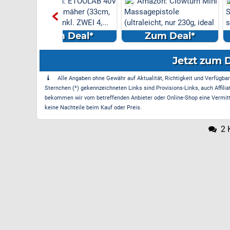
on: ETOOLAB 40V
Amazon: Clowturn Mini
Amazon: 600
enmäher (33cm,
Massagepistole
Staubsauger (kabe
 inkl. ZWEI 4,...
(ultraleicht, nur 230g, ideal
starker Motor) fü
...
m Deal*
Zum Deal*
Zum Dea
Jetzt zum 
Alle Angaben ohne Gewähr auf Aktualität, Richtigkeit und Verfügbarke
Sternchen (*) gekennzeichneten Links sind Provisions-Links, auch Affilia
bekommen wir vom betreffenden Anbieter oder Online-Shop eine Vermittle
keine Nachteile beim Kauf oder Preis.
2 