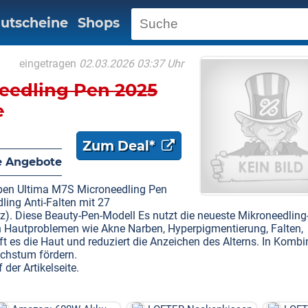
utscheine
Shops
eingetragen
02.03.2026 03:37 Uhr
eedling Pen 2025
e
Zum Deal*
 Angebote
pen Ultima M7S Microneedling Pen
ng Anti-Falten mit 27
). Diese Beauty-Pen-Modell Es nutzt die neueste Mikroneedling
von Hautproblemen wie Akne Narben, Hyperpigmentierung, Falten,
ft es die Haut und reduziert die Anzeichen des Alterns. In Kombi
chstum fördern.
er Artikelseite.