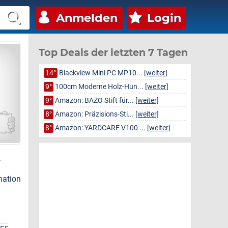
Anmelden
Login
Top Deals der letzten 7 Tagen
14°
Blackview Mini PC MP10...
[weiter]
9°
100cm Moderne Holz-Hun...
[weiter]
9°
Amazon: BAZO Stift für...
[weiter]
8°
Amazon: Präzisions-Sti...
[weiter]
8°
Amazon: YARDCARE V100 ...
[weiter]
-
nation