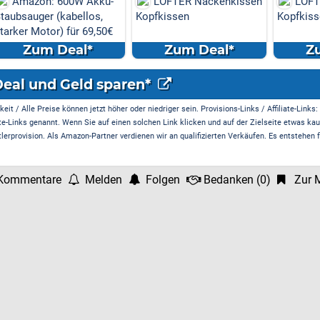
W Akku-
LOFTER Nackenkissen
LOFTER Nackenkisse
llos,
Kopfkissen
Kopfkissen
r 69,50€
l*
Zum Deal*
Zum Deal*
Deal und Geld sparen*
it / Alle Preise können jetzt höher oder niedriger sein. Provisions-Links / Affiliate-Links:
te-Links genannt. Wenn Sie auf einen solchen Link klicken und auf der Zielseite etwas kau
rprovision. Als Amazon-Partner verdienen wir an qualifizierten Verkäufen. Es entstehen f
Kommentare
Melden
Folgen
Bedanken
(
0
)
Zur M