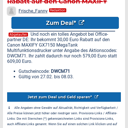
Rabatt auf den Canon MAXIFY
GX7150 MegaTank
Frische_Fanny
Redaktion
Multifunktionsdrucker
Zum Deal*
Und noch ein tolles Angebot bei Office-
Abgelaufen
partner DE: Ihr bekommt 30,00 Euro Rabatt auf den
Canon MAXIFY GX7150 MegaTank
Multifunktionsdrucker unter Angabe des Aktionscodes:
DWCM71. Ihr zahlt dadurch nur noch 579,00 Euro statt
609,00 Euro.
Gutscheincode:
DWCM71
Gültig von 27.02. bis 08.03.
Jetzt zum Deal und Geld sparen*
Alle Angaben ohne Gewähr auf Aktualität, Richtigkeit und Verfügbarkeit /
Alle Preise können jetzt höher oder niedriger sein. Provisions-Links / Affiliate-
Links: Die mit Sternchen (*) gekennzeichneten Links sind Provisions-Links,
auch Affiliate-Links genannt. Wenn Sie auf einen solchen Link klicken und auf