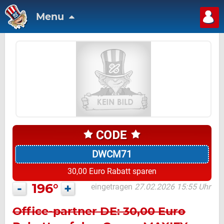
Menu
DWCM71
30,00 Euro Rabatt sparen
-
196°
+
eingetragen
27.02.2026 15:55 Uhr
Office-partner DE: 30,00 Euro