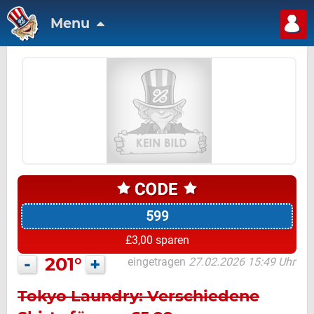
Menu
599
£3,00 sparen
-
201°
+
eingetragen
27.02.2026 15:49 Uhr
Tokyo Laundry: Verschiedene