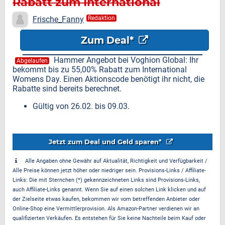
Rabatt zum International
Womens Day
Frische_Fanny
Redaktion
Zum Deal*
Hammer Angebot bei Voghion Global: Ihr
Abgelaufen
bekommt bis zu 55,00% Rabatt zum International
Womens Day. Einen Aktionscode benötigt ihr nicht, die
Rabatte sind bereits berechnet.
Gültig von 26.02. bis 09.03.
Jetzt zum Deal und Geld sparen*
Alle Angaben ohne Gewähr auf Aktualität, Richtigkeit und Verfügbarkeit /
Alle Preise können jetzt höher oder niedriger sein. Provisions-Links / Affiliate-
Links: Die mit Sternchen (*) gekennzeichneten Links sind Provisions-Links,
auch Affiliate-Links genannt. Wenn Sie auf einen solchen Link klicken und auf
der Zielseite etwas kaufen, bekommen wir vom betreffenden Anbieter oder
Online-Shop eine Vermittlerprovision. Als Amazon-Partner verdienen wir an
qualifizierten Verkäufen. Es entstehen für Sie keine Nachteile beim Kauf oder