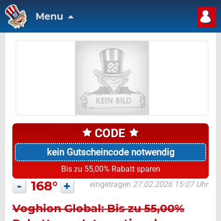
Menu
kein Gutscheincode notwendig
Bis zu 55,00% Rabatt sparen
-
168°
+
eingetragen
27.02.2026 15:07 Uhr
Voghion Global: Bis zu 55,00%