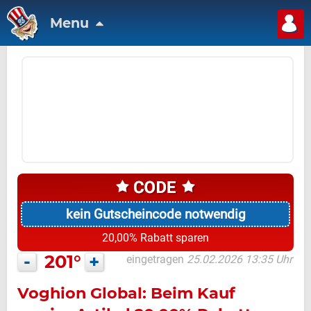
Menu
kein Gutscheincode notwendig
20,00% Rabatt sparen
-
201°
+
eingetragen
25.02.2026 13:35 Uhr
Voghion Global: Beim Kauf