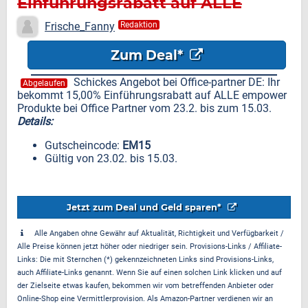
Einführungsrabatt auf ALLE
empower Produkte bei Office
Frische_Fanny
Redaktion
Partner
Zum Deal*
Schickes Angebot bei Office-partner DE: Ihr
Abgelaufen
bekommt 15,00% Einführungsrabatt auf ALLE empower
Produkte bei Office Partner vom 23.2. bis zum 15.03.
Details:
Gutscheincode:
EM15
Gültig von 23.02. bis 15.03.
Jetzt zum Deal und Geld sparen*
Alle Angaben ohne Gewähr auf Aktualität, Richtigkeit und Verfügbarkeit /
Alle Preise können jetzt höher oder niedriger sein. Provisions-Links / Affiliate-
Links: Die mit Sternchen (*) gekennzeichneten Links sind Provisions-Links,
auch Affiliate-Links genannt. Wenn Sie auf einen solchen Link klicken und auf
der Zielseite etwas kaufen, bekommen wir vom betreffenden Anbieter oder
Online-Shop eine Vermittlerprovision. Als Amazon-Partner verdienen wir an