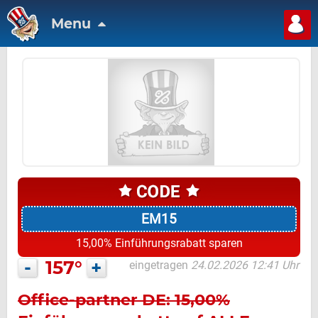
Menu
EM15
15,00% Einführungsrabatt sparen
-
157°
+
eingetragen
24.02.2026 12:41 Uhr
Office-partner DE: 15,00%