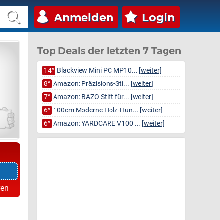
Anmelden
Login
Top Deals der letzten 7 Tagen
14°
Blackview Mini PC MP10...
[weiter]
8°
Amazon: Präzisions-Sti...
[weiter]
7°
Amazon: BAZO Stift für...
[weiter]
6°
100cm Moderne Holz-Hun...
[weiter]
6°
Amazon: YARDCARE V100 ...
[weiter]
ren