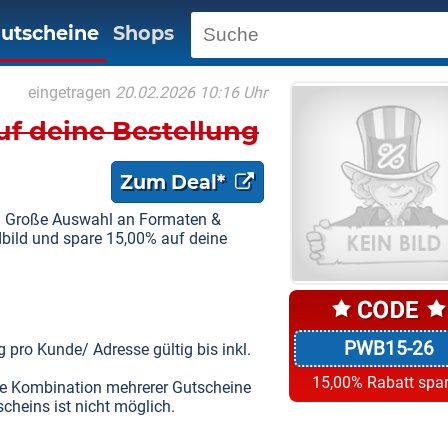
utscheine
Shops
eingetragen
20.02.2026 10:16 Uhr
uf deine Bestellung
Zum Deal*
! Große Auswahl an Formaten &
dbild und spare 15,00% auf deine
PWB15-26
 pro Kunde/ Adresse gültig bis inkl.
15,00% Rabatt spa
Eine Kombination mehrerer Gutscheine
heins ist nicht möglich.