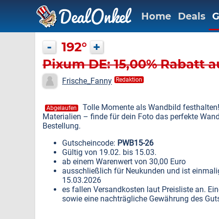
Home
Deals
G
-
192°
+
Pixum DE: 15,00% Rabatt a
Frische_Fanny
Redaktion
Tolle Momente als Wandbild festhalten
Abgelaufen
Materialien – finde für dein Foto das perfekte Wan
Bestellung.
Gutscheincode:
PWB15-26
Gültig von 19.02. bis 15.03.
ab einem Warenwert von 30,00 Euro
ausschließlich für Neukunden und ist einmalig
15.03.2026
es fallen Versandkosten laut Preisliste an. 
sowie eine nachträgliche Gewährung des Gutsc