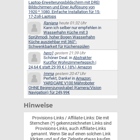
Laptop-Erweiterungsbildschirm mit DREI
Bildschirmen und Einer Auflösung von
1920 * 1080. Einfache Installation für 15-
17-Zoll-Laptops
Ranjana
heute 01:32 Uhr
Kann ich selber nur empfehlen in
Wasserhahn Küche mit 3
Sprühmodi, hoher Bogen Wasserhahn
Küche ausziehbar mit 360°-
Schwenkbarkeit für Küchenspülen
hero1
gestern 21:39 Uhr
Schöner Deal. in
Abstrakter
Kurzflor Wohnzimmerteppich |
24,64 € statt 29,99 € (-18%) Amazon
Imma
gestern 20:47 Uhr
Perfekt, Danke! in
Amazon:
YARDCARE V100 Mähroboter
OHNE Begrenzungskabel (Kamera/Vision
Navigation) für 249,99€
Hinweise
Provisions-Links / Affiliate-Links: Die mit
Sternchen (*) gekennzeichneten Links sind
Provisions-Links, auch Affiliate-Links
genannt. Wenn Sie auf einen solchen Link
klicken und auf der Zielseite etwas kaufen,