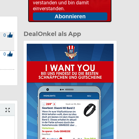
verstanden und bin damit
einverstanden.
DealOnkel als App
0
0