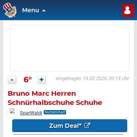
Menu
-
6°
+
eingetragen
19.02.2026 20:15 Uhr
Bruno Marc Herren
Schnürhalbschuhe Schuhe
Turnschuhe Walkingschuhe
SparWaldi
Nutzerinhalt
Mode Sneaker
Zum Deal*