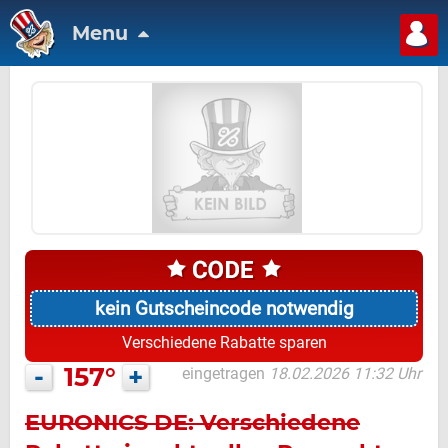
Menu
kein Gutscheincode notwendig
Verschiedene Rabatte sparen
-
157°
+
eingetragen
18.02.2026 11:32 Uhr
EURONICS DE: Verschiedene