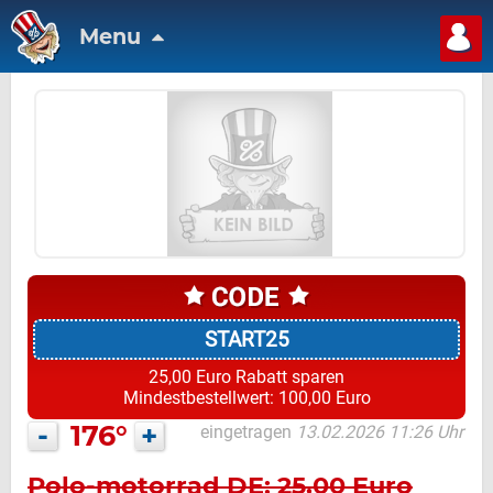
Menu
START25
25,00 Euro Rabatt sparen
Mindestbestellwert: 100,00 Euro
-
176°
+
eingetragen
13.02.2026 11:26 Uhr
Polo-motorrad DE: 25,00 Euro