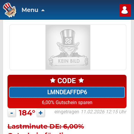
Menu
LMNDEAFFDP6
6,00% Gutschein sparen
-
184°
+
eingetragen
11.02.2026 12:15 Uhr
Lastminute DE: 6,00%