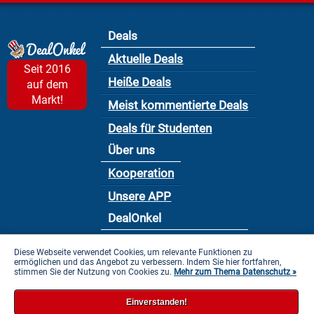
Deals
Aktuelle Deals
Seit 2016
Heiße Deals
auf dem
Markt!
Meist kommentierte Deals
Deals für Studenten
Über uns
Kooperation
Unsere APP
DealOnkel
Nutzungsbedingung
Diese Webseite verwendet Cookies, um relevante Funktionen zu
ermöglichen und das Angebot zu verbessern. Indem Sie hier fortfahren,
Datenschutzbestimmung
stimmen Sie der Nutzung von Cookies zu.
Mehr zum Thema Datenschutz »
Impressum