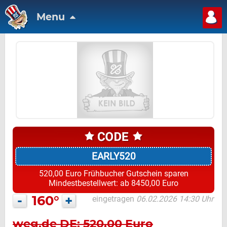
Menu
EARLY520
520,00 Euro Frühbucher Gutschein sparen
Mindestbestellwert: ab 8450,00 Euro
-
160°
+
eingetragen
06.02.2026 14:30 Uhr
weg.de DE: 520,00 Euro