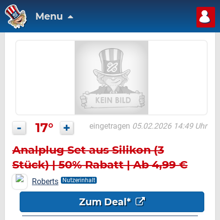
Menu
-
17°
+
eingetragen
05.02.2026 14:49 Uhr
Analplug Set aus Silikon (3
Stück) | 50% Rabatt | Ab 4,99 €
Roberts
Nutzerinhalt
Zum Deal*