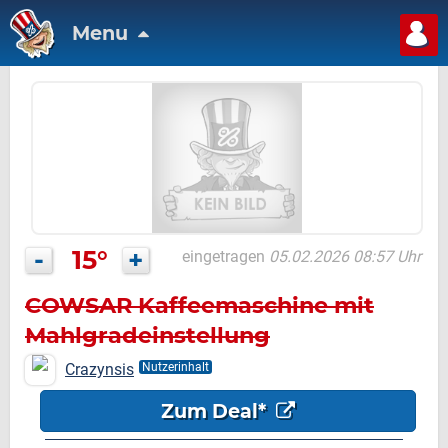
Menu
-
15°
+
eingetragen
05.02.2026 08:57 Uhr
COWSAR Kaffeemaschine mit
Mahlgradeinstellung
Crazynsis
Nutzerinhalt
Zum Deal*