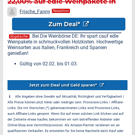
22,00% auf edle Weinpakete in
Holzkisten
Frische_Fanny
Redaktion
Zum Deal*
Bei Die Weinbörse DE: Ihr spart cauf edle
Abgelaufen
Weinpakete in schmuckvollen Holzkisten. Hochwertige
Weinsorten aus Italien, Frankreich und Spanien
genießen!
Gültig von 02.02. bis 01.03.
Jetzt zum Deal und Geld sparen*
Alle Angaben ohne Gewähr auf Aktualität, Richtigkeit und Verfügbarkeit /
Alle Preise können jetzt höher oder niedriger sein. Provisions-Links / Affiliate-
Links: Die mit Sternchen (*) gekennzeichneten Links sind Provisions-Links,
auch Affiliate-Links genannt. Wenn Sie auf einen solchen Link klicken und auf
der Zielseite etwas kaufen, bekommen wir vom betreffenden Anbieter oder
Online-Shop eine Vermittlerprovision. Als Amazon-Partner verdienen wir an
qualifizierten Verkäufen. Es entstehen für Sie keine Nachteile beim Kauf oder