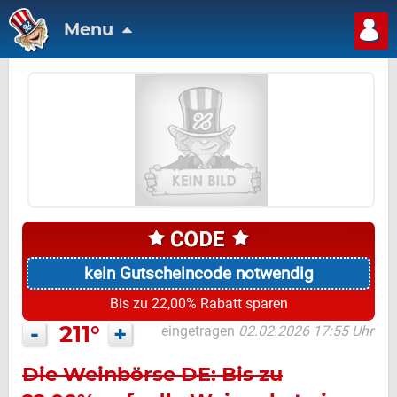
Menu
kein Gutscheincode notwendig
Bis zu 22,00% Rabatt sparen
-
211°
+
eingetragen
02.02.2026 17:55 Uhr
Die Weinbörse DE: Bis zu