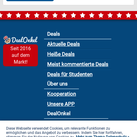
Deals
Aktuelle Deals
Seit 2016
Heiße Deals
auf dem
Markt!
Meist kommentierte Deals
Deals für Studenten
Über uns
Kooperation
Unsere APP
DealOnkel
Nutzungsbedingung
Diese Webseite verwendet Cookies, um relevante Funktionen zu
ermöglichen und das Angebot zu verbessern. Indem Sie hier fortfahren,
Datenschutzbestimmung