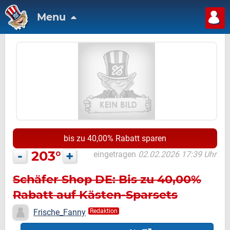
Menu
bis zu 40,00% Rabatt sparen
-
203°
+
eingetragen
02.02.2026 17:39 Uhr
Schäfer Shop DE: Bis zu 40,00%
Rabatt auf Kästen-Sparsets
Frische_Fanny
Redaktion