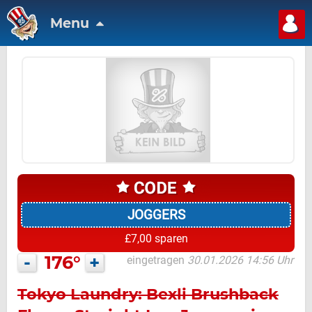
Menu
JOGGERS
£7,00 sparen
-
176°
+
eingetragen
30.01.2026 14:56 Uhr
Tokyo Laundry: Bexli Brushback