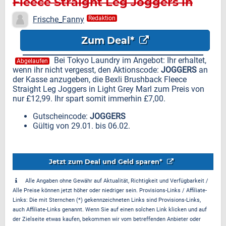
Fleece Straight Leg Joggers in
Light Grey Marl für nur £12,99
Frische_Fanny
Redaktion
Zum Deal*
Bei Tokyo Laundry im Angebot: Ihr erhaltet,
Abgelaufen
wenn ihr nicht vergesst, den Aktionscode:
JOGGERS
an
der Kasse anzugeben, die Bexli Brushback Fleece
Straight Leg Joggers in Light Grey Marl zum Preis von
nur £12,99. Ihr spart somit immerhin £7,00.
Gutscheincode:
JOGGERS
Gültig von 29.01. bis 06.02.
Jetzt zum Deal und Geld sparen*
Alle Angaben ohne Gewähr auf Aktualität, Richtigkeit und Verfügbarkeit /
Alle Preise können jetzt höher oder niedriger sein. Provisions-Links / Affiliate-
Links: Die mit Sternchen (*) gekennzeichneten Links sind Provisions-Links,
auch Affiliate-Links genannt. Wenn Sie auf einen solchen Link klicken und auf
der Zielseite etwas kaufen, bekommen wir vom betreffenden Anbieter oder