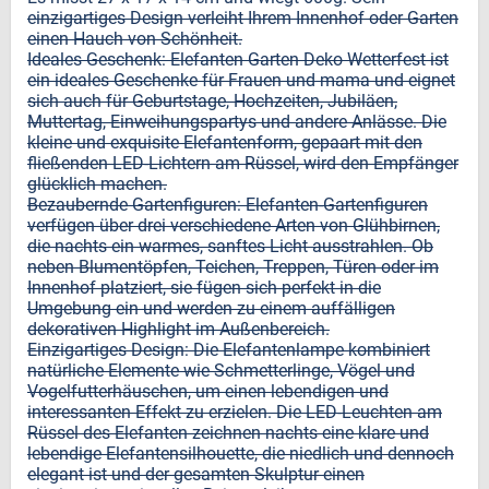
einzigartiges Design verleiht Ihrem Innenhof oder Garten
einen Hauch von Schönheit.
Ideales Geschenk: Elefanten Garten Deko Wetterfest ist
ein ideales Geschenke für Frauen und mama und eignet
sich auch für Geburtstage, Hochzeiten, Jubiläen,
Muttertag, Einweihungspartys und andere Anlässe. Die
kleine und exquisite Elefantenform, gepaart mit den
fließenden LED-Lichtern am Rüssel, wird den Empfänger
glücklich machen.
Bezaubernde Gartenfiguren: Elefanten-Gartenfiguren
verfügen über drei verschiedene Arten von Glühbirnen,
die nachts ein warmes, sanftes Licht ausstrahlen. Ob
neben Blumentöpfen, Teichen, Treppen, Türen oder im
Innenhof platziert, sie fügen sich perfekt in die
Umgebung ein und werden zu einem auffälligen
dekorativen Highlight im Außenbereich.
Einzigartiges Design: Die Elefantenlampe kombiniert
natürliche Elemente wie Schmetterlinge, Vögel und
Vogelfutterhäuschen, um einen lebendigen und
interessanten Effekt zu erzielen. Die LED-Leuchten am
Rüssel des Elefanten zeichnen nachts eine klare und
lebendige Elefantensilhouette, die niedlich und dennoch
elegant ist und der gesamten Skulptur einen