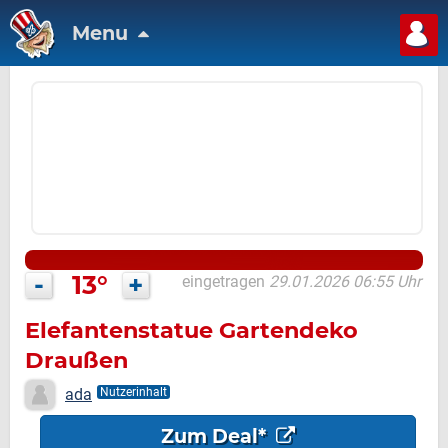
Menu
-
13°
+
eingetragen
29.01.2026 06:55 Uhr
Elefantenstatue Gartendeko
Draußen
ada
Nutzerinhalt
Zum Deal*