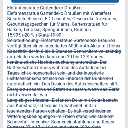
Elefantenstatue Gartendeko Draußen
Elefantenstatue Gartendeko Draußen mit Wetterfest
Solarbetriebenen LED Leuchten, Geschenke für Frauen,
Geburtstagsgeschen für Mama, Gartenstatuen für
Balkon, Terrasse, Springbrunnen, Brunnen
15,99€ (-20 % )
Statt: 19,99
Solaraufladung: Elefantenstatue Gartendeko Draußen
verfügt über einen integrierten 6000-mAh-Akku mit hoher
Kapazität, der in 6 bis 8 Stunden Sonnenlicht vollständig
aufgeladen werden kann und 10 bis 12 Stunden
kontinuierliche Nachtbeleuchtung unterstützt. Der
Batterieschalter muss während des Aufladens bei
Tageslicht eingeschaltet sein, und der integrierte
Lichtsensor schaltet sich bei Einbruch der Dunkelheit
automatisch ein. Das Design des Batterieschalters hilft,
Energie zu sparen und Strom zu sparen, wenn das Gerät
nicht verwendet wird.
Langlebiges Material: Elefanten Deko mit Solar besteht
aus Kunstharz, ist exquisit verarbeitet und in
leuchtenden Farben gehalten. Es hält verschiedenen
Witterungsbedingungen im Freien stand, wie starkem
Schneefall, intensiver Sonneneinstrahlung und Regen.
Es misst 27 x 17 x 14 cm und wiegt 600g. Sein