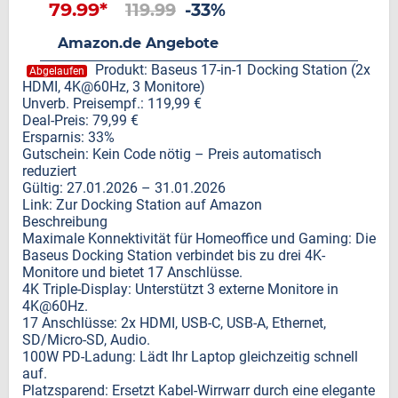
79.99*
119.99
-33%
Amazon.de Angebote
Produkt: Baseus 17-in-1 Docking Station (2x
Abgelaufen
HDMI, 4K@60Hz, 3 Monitore)
Unverb. Preisempf.: 119,99 €
Deal-Preis: 79,99 €
Ersparnis: 33%
Gutschein: Kein Code nötig – Preis automatisch
reduziert
Gültig: 27.01.2026 – 31.01.2026
Link: Zur Docking Station auf Amazon
Beschreibung
Maximale Konnektivität für Homeoffice und Gaming: Die
Baseus Docking Station verbindet bis zu drei 4K-
Monitore und bietet 17 Anschlüsse.
4K Triple-Display: Unterstützt 3 externe Monitore in
4K@60Hz.
17 Anschlüsse: 2x HDMI, USB-C, USB-A, Ethernet,
SD/Micro-SD, Audio.
100W PD-Ladung: Lädt Ihr Laptop gleichzeitig schnell
auf.
Platzsparend: Ersetzt Kabel-Wirrwarr durch eine elegante