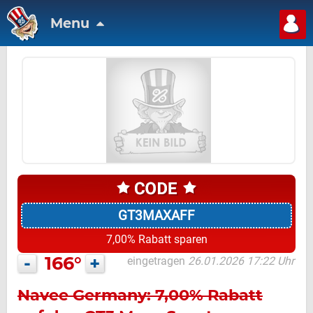
Menu
GT3MAXAFF
7,00% Rabatt sparen
-
166°
+
eingetragen
26.01.2026 17:22 Uhr
Navee Germany: 7,00% Rabatt