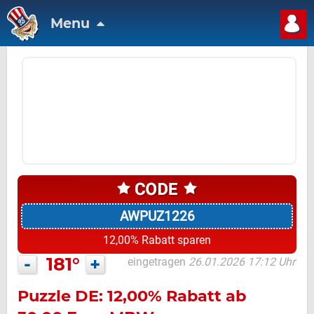
Menu
AWPUZ1226
12,00% Rabatt sparen
-
181°
+
eingetragen
26.01.2026 17:12 Uhr
Puzzle DE: 12,00% Rabatt ab