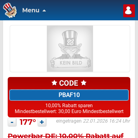
Menu
PBAF10
10,00% Rabatt sparen
Mindestbestellwert: 30,00 Euro Mindestbestellwert
-
177°
+
eingetragen
22.01.2026 16:24 Uhr
Powerbar DE: 10,00% Rabatt auf