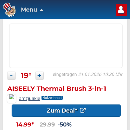
Menu
-
19°
+
eingetragen
21.01.2026 10:30 Uhr
AISEELY Thermal Brush 3-in-1
amzjunkie
Nutzerinhalt
Zum Deal*
14.99*
29.99
-50%