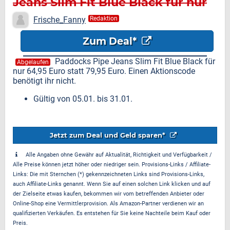
Jeans Slim Fit Blue Black für nur
64,95 Euro
Frische_Fanny
Redaktion
Zum Deal*
Paddocks Pipe Jeans Slim Fit Blue Black für
Abgelaufen
nur 64,95 Euro statt 79,95 Euro. Einen Aktionscode
benötigt ihr nicht.
Gültig von 05.01. bis 31.01.
Jetzt zum Deal und Geld sparen*
Alle Angaben ohne Gewähr auf Aktualität, Richtigkeit und Verfügbarkeit /
Alle Preise können jetzt höher oder niedriger sein. Provisions-Links / Affiliate-
Links: Die mit Sternchen (*) gekennzeichneten Links sind Provisions-Links,
auch Affiliate-Links genannt. Wenn Sie auf einen solchen Link klicken und auf
der Zielseite etwas kaufen, bekommen wir vom betreffenden Anbieter oder
Online-Shop eine Vermittlerprovision. Als Amazon-Partner verdienen wir an
qualifizierten Verkäufen. Es entstehen für Sie keine Nachteile beim Kauf oder
Preis.