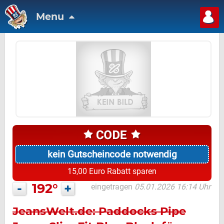
Menu
kein Gutscheincode notwendig
15,00 Euro Rabatt sparen
-
192°
+
eingetragen
05.01.2026 16:14 Uhr
JeansWelt.de: Paddocks Pipe