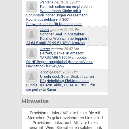
Ranjana
heute 01:32 Uhr
Kann ich selber nur empfehlen in
Wasserhahn Küche mit 3
Sprühmodi, hoher Bogen Wasserhahn
Küche ausziehbar mit 360°-
Schwenkbarkeit für Küchenspülen
hero1
gestern 21:39 Uhr
Schöner Deal. in
Abstrakter
Kurzflor Wohnzimmerteppich |
24,64 € statt 29,99 € (-18%) Amazon
Imma
gestern 20:47 Uhr
Perfekt, Danke! in
Amazon:
YARDCARE V100 Mähroboter
OHNE Begrenzungskabel (Kamera/Vision
Navigation) für 249,99€
Arvid
gestern 16:15 Uhr
Ui sehr cool. Guter Deal. in
Laifen
P3 (Nebelblau) Elektrorasierer
Bundle: 100 Min. Akku, USB-C & IPX7 – für
die perfekte Rasur
Hinweise
Provisions-Links / Affiliate-Links: Die mit
Sternchen (*) gekennzeichneten Links sind
Provisions-Links, auch Affiliate-Links
genannt. Wenn Sie auf einen solchen Link