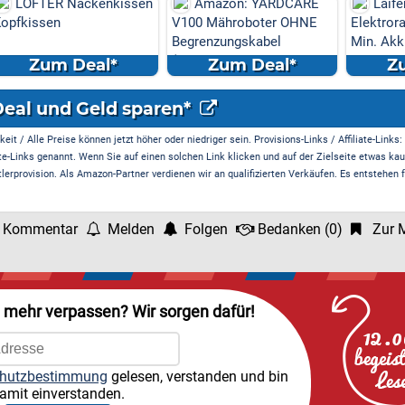
enkissen
Amazon: YARDCARE
Laifen P3 (Nebelblau)
V100 Mähroboter OHNE
Elektrorasierer Bundle: 1
Begrenzungskabel
Min. Akku, USB-C ...
(Kamera/Visi...
l*
Zum Deal*
Zum Deal*
Deal und Geld sparen*
it / Alle Preise können jetzt höher oder niedriger sein. Provisions-Links / Affiliate-Links:
te-Links genannt. Wenn Sie auf einen solchen Link klicken und auf der Zielseite etwas kau
rprovision. Als Amazon-Partner verdienen wir an qualifizierten Verkäufen. Es entstehen f
 Kommentar
Melden
Folgen
Bedanken
(
0
)
Zur M
l mehr verpassen? Wir sorgen dafür!
hutzbestimmung
gelesen, verstanden und bin
amit einverstanden.