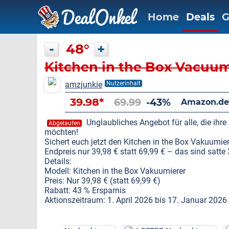
Home
Deals
G
-
48°
+
Kitchen in the Box Vacuum
amzjunkie
Nutzerinhalt
39.98*
69.99
-43%
Amazon.de
Unglaubliches Angebot für alle, die ihre
Abgelaufen
möchten!
Sichert euch jetzt den Kitchen in the Box Vakuumie
Endpreis nur 39,98 € statt 69,99 € – das sind satte 
Details:
Modell: Kitchen in the Box Vakuumierer
Preis: Nur 39,98 € (statt 69,99 €)
Rabatt: 43 % Ersparnis
Aktionszeitraum: 1. April 2026 bis 17. Januar 2026