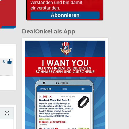
verstanden und bin damit
einverstanden.
DealOnkel als App
0