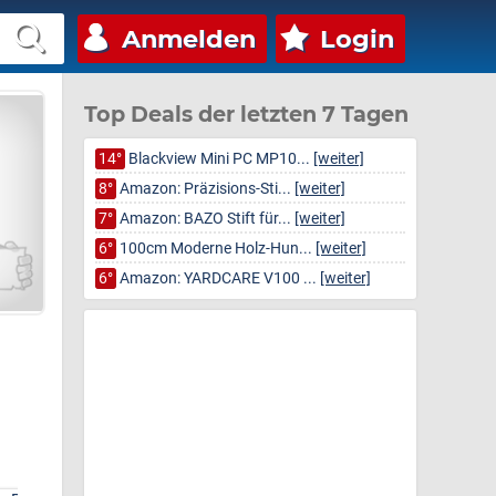
Anmelden
Login
Top Deals der letzten 7 Tagen
14°
Blackview Mini PC MP10...
[weiter]
8°
Amazon: Präzisions-Sti...
[weiter]
7°
Amazon: BAZO Stift für...
[weiter]
6°
100cm Moderne Holz-Hun...
[weiter]
6°
Amazon: YARDCARE V100 ...
[weiter]