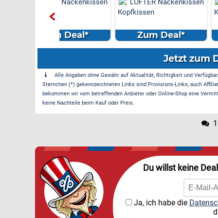
R Nackenkissen
LOFTER Nackenkissen
LOFTER Nack
en
Kopfkissen
Kopfkissen
m Deal*
Zum Deal*
Zum Dea
Jetzt zum 
Alle Angaben ohne Gewähr auf Aktualität, Richtigkeit und Verfügbarke
Sternchen (*) gekennzeichneten Links sind Provisions-Links, auch Affilia
bekommen wir vom betreffenden Anbieter oder Online-Shop eine Vermittle
keine Nachteile beim Kauf oder Preis.
1
Du willst keine Dea
Ja, ich habe die
Datensc
d