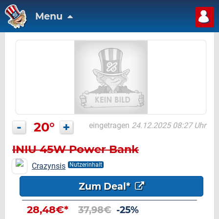
Menu
-
20°
+
eingetragen
24.12.2025 08:27 Uhr
INIU 45W Power Bank
Crazynsis
Nutzerinhalt
Zum Deal*
28,48€*
37,98€
-25%