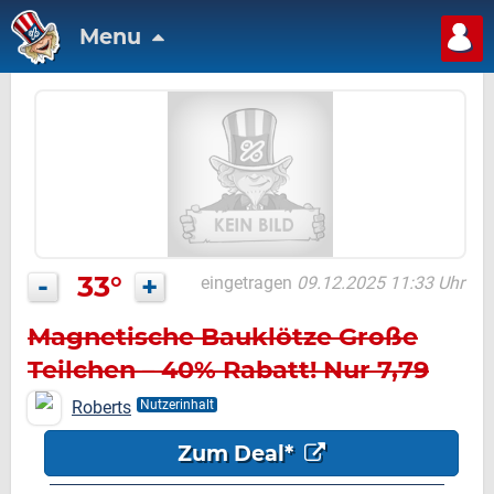
Menu
-
33°
+
eingetragen
09.12.2025 11:33 Uhr
Magnetische Bauklötze Große
Teilchen – 40% Rabatt! Nur 7,79
Euro!
Roberts
Nutzerinhalt
Zum Deal*