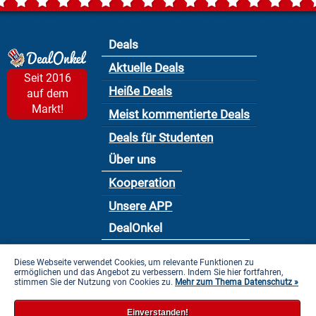
Deals
Aktuelle Deals
Seit 2016
Heiße Deals
auf dem
Markt!
Meist kommentierte Deals
Deals für Studenten
Über uns
Kooperation
Unsere APP
DealOnkel
Nutzungsbedingung
Diese Webseite verwendet Cookies, um relevante Funktionen zu
ermöglichen und das Angebot zu verbessern. Indem Sie hier fortfahren,
Datenschutzbestimmung
stimmen Sie der Nutzung von Cookies zu.
Mehr zum Thema Datenschutz »
Impressum