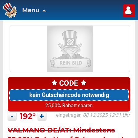
Menu
kein Gutscheincode notwendig
25,00% Rabatt sparen
-
192°
+
eingetragen
08.12.2025 12:31 Uhr
VALMANO DE/AT: Mindestens