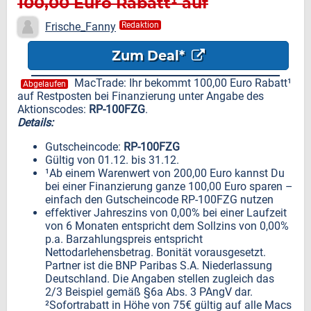
100,00 Euro Rabatt¹ auf
Restposten bei Finanzierung
Frische_Fanny
Redaktion
Zum Deal*
MacTrade: Ihr bekommt 100,00 Euro Rabatt¹
Abgelaufen
auf Restposten bei Finanzierung unter Angabe des
Aktionscodes:
RP-100FZG
.
Details:
Gutscheincode:
RP-100FZG
Gültig von 01.12. bis 31.12.
¹Ab einem Warenwert von 200,00 Euro kannst Du
bei einer Finanzierung ganze 100,00 Euro sparen –
einfach den Gutscheincode RP-100FZG nutzen
effektiver Jahreszins von 0,00% bei einer Laufzeit
von 6 Monaten entspricht dem Sollzins von 0,00%
p.a. Barzahlungspreis entspricht
Nettodarlehensbetrag. Bonität vorausgesetzt.
Partner ist die BNP Paribas S.A. Niederlassung
Deutschland. Die Angaben stellen zugleich das
2/3 Beispiel gemäß §6a Abs. 3 PAngV dar.
²Sofortrabatt in Höhe von 75€ gültig auf alle Macs