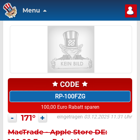
Menu
RP-100FZG
100,00 Euro Rabatt sparen
-
171°
+
eingetragen
03.12.2025 11:31 Uhr
MacTrade - Apple Store DE: