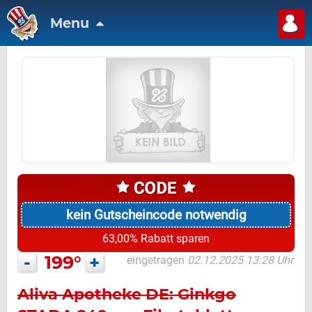
Menu
kein Gutscheincode notwendig
63,00% Rabatt sparen
-
199°
+
eingetragen
02.12.2025 13:28 Uhr
Aliva Apotheke DE: Ginkgo