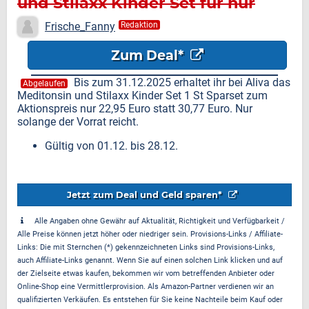
und Stilaxx Kinder Set für nur
22,95 Euro
Frische_Fanny
Redaktion
Zum Deal*
Bis zum 31.12.2025 erhaltet ihr bei Aliva das
Abgelaufen
Meditonsin und Stilaxx Kinder Set 1 St Sparset zum
Aktionspreis nur 22,95 Euro statt 30,77 Euro. Nur
solange der Vorrat reicht.
Gültig von 01.12. bis 28.12.
Jetzt zum Deal und Geld sparen*
Alle Angaben ohne Gewähr auf Aktualität, Richtigkeit und Verfügbarkeit /
Alle Preise können jetzt höher oder niedriger sein. Provisions-Links / Affiliate-
Links: Die mit Sternchen (*) gekennzeichneten Links sind Provisions-Links,
auch Affiliate-Links genannt. Wenn Sie auf einen solchen Link klicken und auf
der Zielseite etwas kaufen, bekommen wir vom betreffenden Anbieter oder
Online-Shop eine Vermittlerprovision. Als Amazon-Partner verdienen wir an
qualifizierten Verkäufen. Es entstehen für Sie keine Nachteile beim Kauf oder