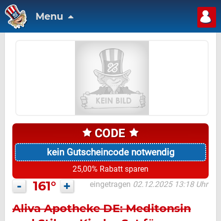
Menu
kein Gutscheincode notwendig
25,00% Rabatt sparen
-
161°
+
eingetragen
02.12.2025 13:18 Uhr
Aliva Apotheke DE: Meditonsin