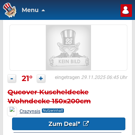
Menu
-
21°
+
eingetragen
29.11.2025 06:45 Uhr
Qucover Kuscheldecke
Wohndecke 150x200cm
Crazynsis
Nutzerinhalt
Zum Deal*