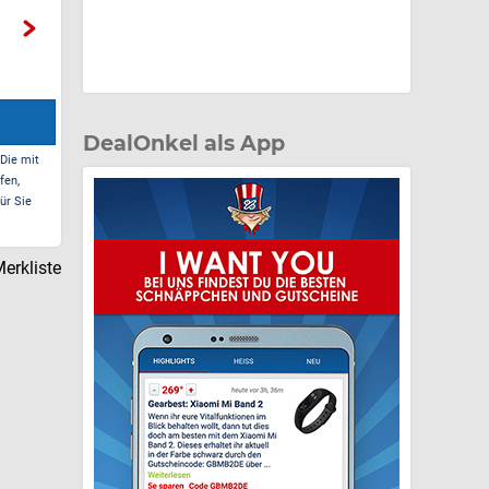
DealOnkel als App
 Die mit
fen,
ür Sie
erkliste