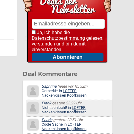
Ja, ich habe die
Datenschutzbestimmung
gelesen,
verstanden und bin damit
einverstanden.
Deal Kommentare
Saphrina
heute vor 1h, 32m
Gemerkt* in
LOFTER
Nackenkissen Kopfkissen
Frank
gestern 23:29 Uhr
Nicht schlecht! in
LOFTER
Nackenkissen Kopfkissen
Pouria
gestern 20:51 Uhr
Coole Sache in
LOFTER
Nackenkissen Kopfkissen