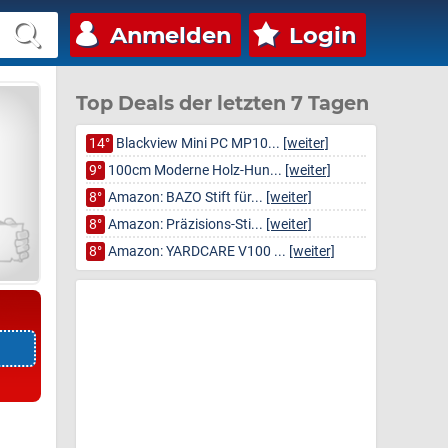
Anmelden
Login
Top Deals der letzten 7 Tagen
14°
Blackview Mini PC MP10...
[weiter]
9°
100cm Moderne Holz-Hun...
[weiter]
8°
Amazon: BAZO Stift für...
[weiter]
8°
Amazon: Präzisions-Sti...
[weiter]
8°
Amazon: YARDCARE V100 ...
[weiter]