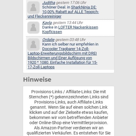
Juditha
gestern 17:06 Uhr
Schöner Deal. in
SharkNinja DE:
10,00% Rabatt auf ALLE Teppich-
und Fleckenreiniger
Kayla
gestern 13:44 Uhr
Danke in
LOFTER Nackenkissen
Kopfkissen
Ordalie
gestern 03:48 Uhr
Kann ich selber nur empfehlen in
Docooler Tragbarer 14-Zoll-
Laptop-Erweiterungsbildschirm mit DREI
Bildschirmen und Einer Auflösung von
1920 * 1080. Einfache Installation für 15-
17-Zoll-Laptops
Hinweise
Provisions-Links / Affiliate-Links: Die mit
Sternchen (*) gekennzeichneten Links sind
Provisions-Links, auch Affiliate-Links
genannt. Wenn Sie auf einen solchen Link
klicken und auf der Zielseite etwas kaufen,
bekommen wir vom betreffenden Anbieter
oder Online-Shop eine Vermittlerprovision.
Als Amazon-Partner verdienen wir an
qualifizierten Verkäufen. Es entstehen für Sie