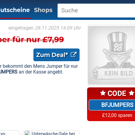
utscheine
Shops
eingetragen
28.11.2025 14:09 Uhr
r für nur £7,99
Zum Deal*
r bekommt den Mens Jumper für nur
UMPERS
an der Kasse angebt.
BFJUMPERS
£12,00 sparen
kyo
Unterwäsche-Sale bei