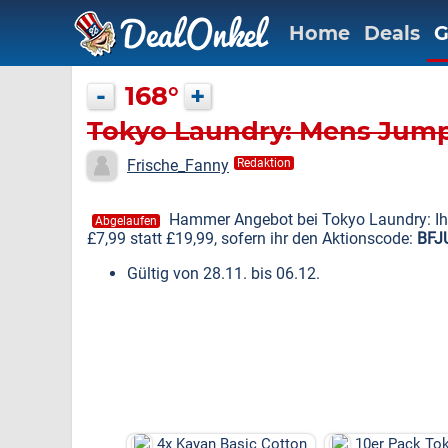
Home
Deals
G
-
168°
+
Tokyo Laundry: Mens Jumpe
Frische_Fanny
Redaktion
Hammer Angebot bei Tokyo Laundry: Ih
Abgelaufen
£7,99 statt £19,99, sofern ihr den Aktionscode:
BFJ
Gültig von 28.11. bis 06.12.
4x Kayan Basic Cotton
10er Pack To