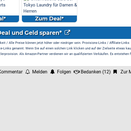
rts
Tokyo Laundry für Damen &
Herren
l*
Zum Deal*
Deal und Geld sparen*
it / Alle Preise können jetzt höher oder niedriger sein. Provisions-Links / Affiliate-Links:
te-Links genannt. Wenn Sie auf einen solchen Link klicken und auf der Zielseite etwas kau
rprovision. Als Amazon-Partner verdienen wir an qualifizierten Verkäufen. Es entstehen f
Kommentar
Melden
Folgen
Bedanken
(
12
)
Zur M